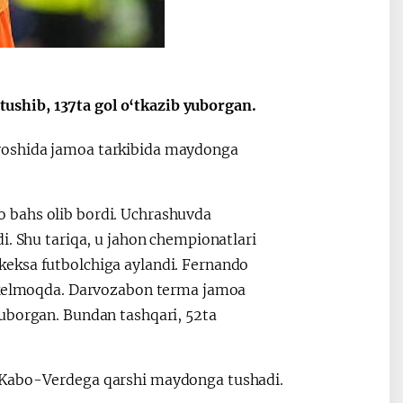
shib, 137ta gol o‘tkazib yuborgan.
yoshida jamoa tarkibida maydonga
 bahs olib bordi. Uchrashuvda
i. Shu tariqa, u jahon chempionatlari
keksa futbolchiga aylandi. Fernando
b kelmoqda. Darvozabon terma jamoa
yuborgan. Bundan tashqari, 52ta
i Kabo-Verdega qarshi maydonga tushadi.