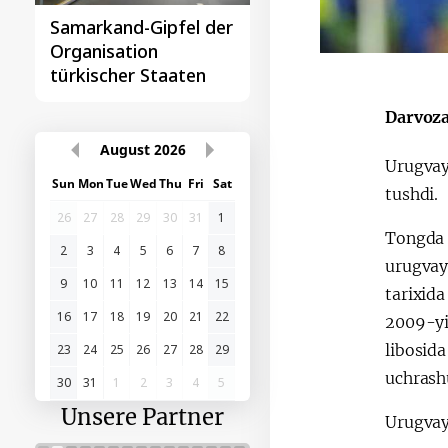
Samarkand-Gipfel der
Das erste
Organisation
Gipfeltreffen
türkischer Staaten
Zentralasien-China
Darvoza
August
2026
Urugvay
Sun
Mon
Tue
Wed
Thu
Fri
Sat
tushdi.
26
27
28
29
30
31
1
Tongda 
2
3
4
5
6
7
8
urugvayl
9
10
11
12
13
14
15
tarixid
16
17
18
19
20
21
22
2009-yi
libosid
23
24
25
26
27
28
29
uchrashu
30
31
1
2
3
4
5
Unsere Partner
Urugvay