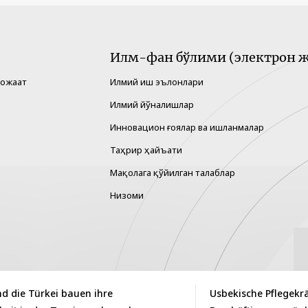
Илм-фан бўлими (электрон ж
рожаат
Илмий иш эълонлари
Илмий йўналишлар
Инновацион ғоялар ва ишланмалар
Таҳрир ҳайъати
Мақолага қўйилган талаблар
Низоми
d die Türkei bauen ihre
Usbekische Pflegekrä