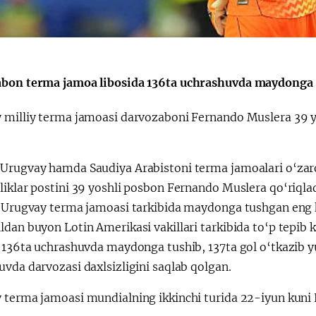
bon terma jamoa libosida 136ta uchrashuvda maydonga tu
 milliy terma jamoasi darvozaboni Fernando Muslera 39 
Urugvay hamda Saudiya Arabistoni terma jamoalari o‘zaro
iklar postini 39 yoshli posbon Fernando Muslera qo‘riqlad
a Urugvay terma jamoasi tarkibida maydonga tushgan eng 
ldan buyon Lotin Amerikasi vakillari tarkibida to‘p tepi
a 136ta uchrashuvda maydonga tushib, 137ta gol o‘tkazib 
vda darvozasi daxlsizligini saqlab qolgan.
 terma jamoasi mundialning ikkinchi turida 22-iyun kun