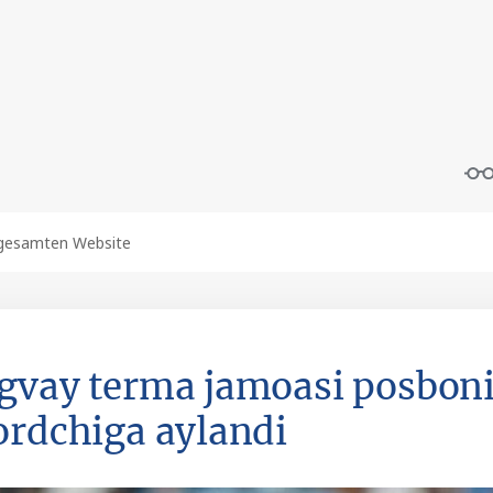
gvay terma jamoasi posbon
ordchiga aylandi