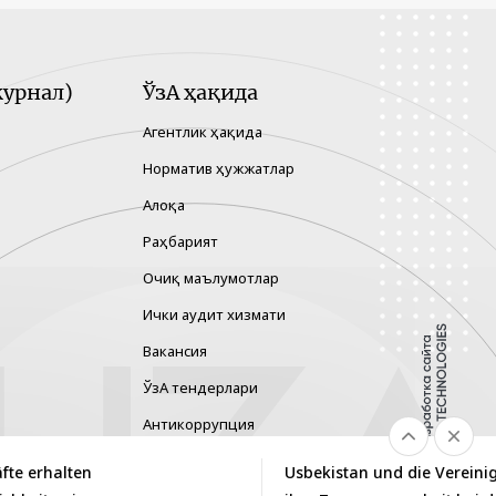
урнал)
ЎзА ҳақида
Агентлик ҳақида
Норматив ҳужжатлар
Алоқа
Раҳбарият
Очиқ маълумотлар
Ички аудит хизмати
Вакансия
ЎзА тендерлари
Антикоррупция
Гендер тенглик
fte erhalten
Usbekistan und die Vereini