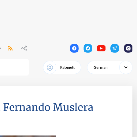
1
1
1
1
1
Kabinett
German
i Fernando Muslera