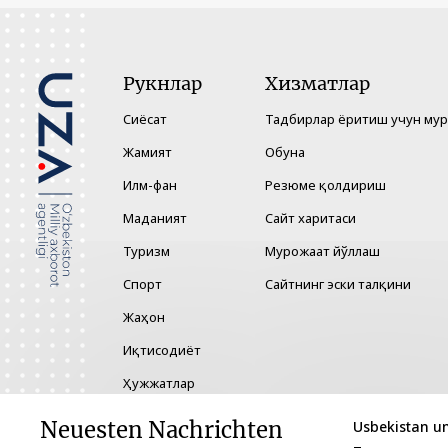
Рукнлар
Хизматлар
Сиёсат
Тадбирлар ёритиш учун му
Жамият
Обуна
Илм-фан
Резюме қолдириш
Маданият
Сайт харитаси
Туризм
Мурожаат йўллаш
Спорт
Сайтнинг эски талқини
Жаҳон
Иқтисодиёт
Ҳужжатлар
Технология
Neuesten Nachrichten
Usbekistan un