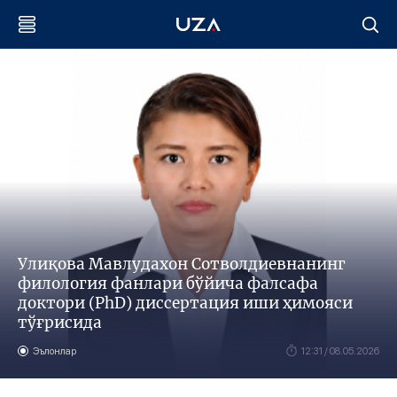
Улиқова Мавлудахон Сотволдиевнанинг
филология фанлари бўйича фалсафа
доктори (PhD) диссертация иши ҳимояси
тўғрисида
Эълонлар
12:31 / 08.05.2026