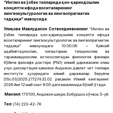
“Инглиз ва ўзбек тилларида қон-қариндошлик
концепти ифода воситаларининг
лингвокультурологик ва лингвопрагматик
тадқиқи” мавзусида
“Инглиз ва
Улиқова Мавлудахон Сотволдиевнанинг
ўзбек тилларида қон-қариндошлик концепти ифода
воситаларининг лингвокультурологик ва лингвопрагматик
тадқиқи” мавзусидаги 10.00.06 – Қиёсий
адабиётшунослик, чоғиштирма тилшунослик ва
таржимашунослик ихтисослигидан филология фанлари
бўйича фалсафа доктори (PhD) илмий даражасини олиш
учун диссертация ҳимояси Aндижон давлат чет тиллари
институти ҳузуридаги илмий даражалар берувчи
DSc.03/2025.27.12.Fil.32.02 рақамли Илмий кенгашнинг
2026 йил 12 май соат 9:00 даги мажлисида бўлиб ўтади.
170100, Aндижон шаҳри, Бобуршоҳ кўчаси, 5-уй.
Манзил:
(74) 223-42-76
Тел: