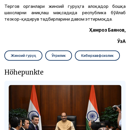
Тергов органлари жиноий гуруҳга алоқадор бошқа
шахсларни аниқлаш мақсадида республика бўйлаб
тезкор-қидирув тадбирларини давом эттирмоқда.
Ҳамроз Баянов,
ЎзА
Жиноий гуруҳ
Ўғрилик
Киберхавфсизлик
Höhepunkte