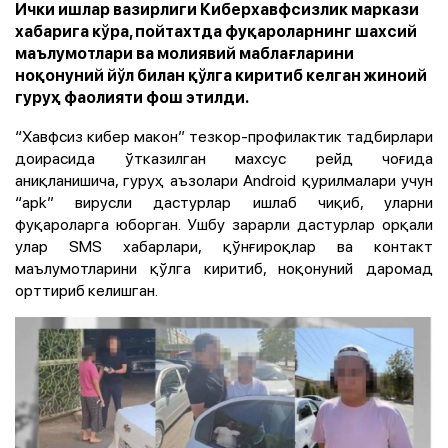
Ички ишлар вазирлиги Киберхавфсизлик маркази
хабарига кўра, пойтахтда фуқароларнинг шахсий
маълумотлари ва молиявий маблағларини
ноқонуний йўл билан қўлга киритиб келган жиноий
гуруҳ фаолияти фош этилди.
“Хавфсиз кибер макон” тезкор-профилактик тадбирлари
доирасида ўтказилган махсус рейд чоғида
аниқланишича, гуруҳ аъзолари Android қурилмалари учун
“apk” вирусли дастурлар ишлаб чиқиб, уларни
фуқароларга юборган. Ушбу зарарли дастурлар орқали
улар SMS хабарлари, қўнғироқлар ва контакт
маълумотларини қўлга киритиб, ноқонуний даромад
орттириб келишган.