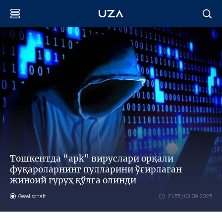
Тошкентда “apk” вируслари орқали
фуқароларнинг пулларини ўғирлаган
жиноий гуруҳ қўлга олинди
Gesellschaft
21:55 / 03.09.2025