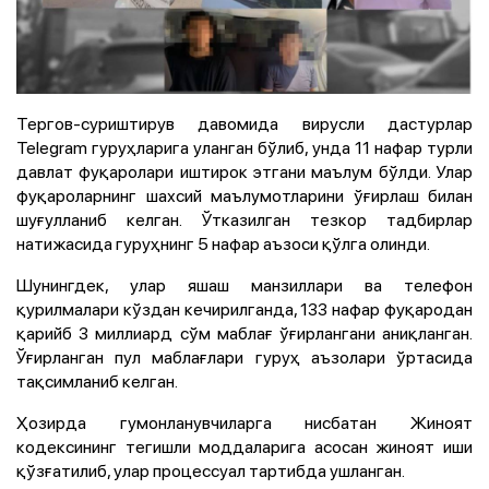
Тергов-суриштирув давомида вирусли дастурлар
Telegram гуруҳларига уланган бўлиб, унда 11 нафар турли
давлат фуқаролари иштирок этгани маълум бўлди. Улар
фуқароларнинг шахсий маълумотларини ўғирлаш билан
шуғулланиб келган. Ўтказилган тезкор тадбирлар
натижасида гуруҳнинг 5 нафар аъзоси қўлга олинди.
Шунингдек, улар яшаш манзиллари ва телефон
қурилмалари кўздан кечирилганда, 133 нафар фуқародан
қарийб 3 миллиард сўм маблағ ўғирлангани аниқланган.
Ўғирланган пул маблағлари гуруҳ аъзолари ўртасида
тақсимланиб келган.
Ҳозирда гумонланувчиларга нисбатан Жиноят
кодексининг тегишли моддаларига асосан жиноят иши
қўзғатилиб, улар процессуал тартибда ушланган.