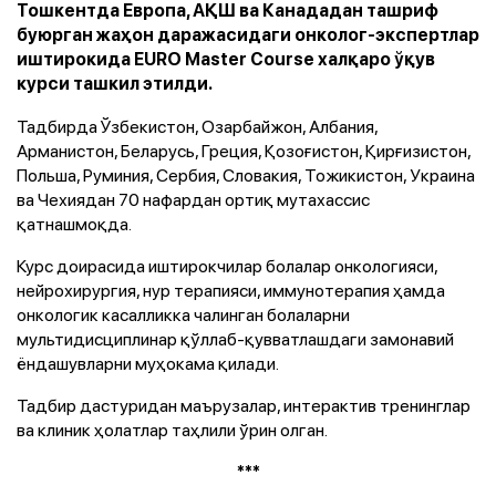
Тошкентда Европа, АҚШ ва Канададан ташриф
буюрган жаҳон даражасидаги онколог-экспертлар
иштирокида EURO Master Course халқаро ўқув
курси ташкил этилди.
Тадбирда Ўзбекистон, Озарбайжон, Албания,
Арманистон, Беларусь, Греция, Қозоғистон, Қирғизистон,
Польша, Руминия, Сербия, Словакия, Тожикистон, Украина
ва Чехиядан 70 нафардан ортиқ мутахассис
қатнашмоқда.
Курс доирасида иштирокчилар болалар онкологияси,
нейрохирургия, нур терапияси, иммунотерапия ҳамда
онкологик касалликка чалинган болаларни
мультидисциплинар қўллаб-қувватлашдаги замонавий
ёндашувларни муҳокама қилади.
Тадбир дастуридан маърузалар, интерактив тренинглар
ва клиник ҳолатлар таҳлили ўрин олган.
***