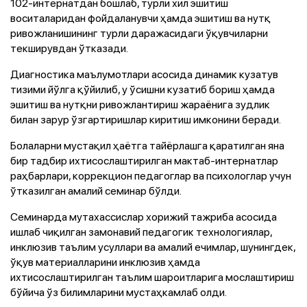
102-интернатдан бошлаб, турли хил эшитиш
воситаларидан фойдаланувчи ҳамда эшитиш ва нутқ
ривожланишининг турли даражасидаги ўқувчиларни
текширувдан ўтказади.
Диагностика маълумотлари асосида динамик кузатув
тизими йўлга қўйилиб, у ўсишни кузатиб бориш ҳамда
эшитиш ва нутқни ривожлантириш жараёнига зудлик
билан зарур ўзгартиришлар киритиш имконини беради.
Болаларни мустақил ҳаётга тайёрлашга қаратилган яна
бир тадбир ихтисослаштирилган мактаб-интернатлар
раҳбарлари, коррекцион педагоглар ва психологлар учун
ўтказилган амалий семинар бўлди.
Семинарда мутахассислар хорижий тажриба асосида
ишлаб чиқилган замонавий педагогик технологиялар,
инклюзив таълим усуллари ва амалий ечимлар, шунингдек,
ўқув материалларини инклюзив ҳамда
ихтисослаштирилган таълим шароитларига мослаштириш
бўйича ўз билимларини мустаҳкамлаб олди.