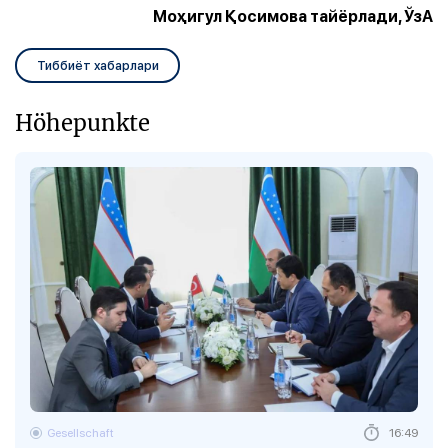
Моҳигул Қосимова тайёрлади, ЎзА
Тиббиёт хабарлари
Höhepunkte
Gesellschaft
16:49