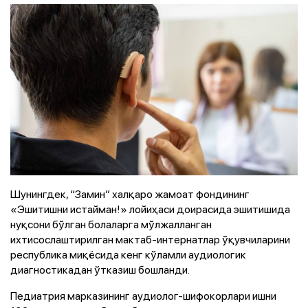
Шунингдек, “Замин” халқаро жамоат фондининг
«Эшитишни истайман!» лойиҳаси доирасида эшитишида
нуқсони бўлган болаларга мўлжалланган
ихтисослаштирилган мактаб-интернатлар ўқувчиларини
республика миқёсида кенг кўламли аудиологик
диагностикадан ўтказиш бошланди.
Педиатрия марказининг аудиолог-шифокорлари ишни