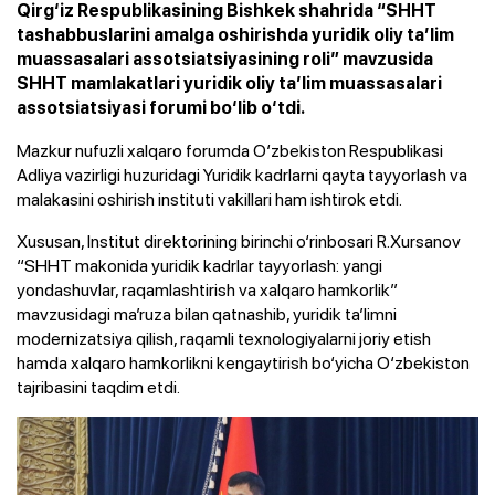
Qirg‘iz Respublikasining Bishkek shahrida “SHHT
tashabbuslarini amalga oshirishda yuridik oliy ta’lim
muassasalari assotsiatsiyasining roli” mavzusida
SHHT mamlakatlari yuridik oliy ta’lim muassasalari
assotsiatsiyasi forumi bo‘lib o‘tdi.
Mazkur nufuzli xalqaro forumda O‘zbekiston Respublikasi
Adliya vazirligi huzuridagi Yuridik kadrlarni qayta tayyorlash va
malakasini oshirish instituti vakillari ham ishtirok etdi.
Xususan, Institut direktorining birinchi o‘rinbosari R.Xursanov
“SHHT makonida yuridik kadrlar tayyorlash: yangi
yondashuvlar, raqamlashtirish va xalqaro hamkorlik”
mavzusidagi ma’ruza bilan qatnashib, yuridik ta’limni
modernizatsiya qilish, raqamli texnologiyalarni joriy etish
hamda xalqaro hamkorlikni kengaytirish bo‘yicha O‘zbekiston
tajribasini taqdim etdi.