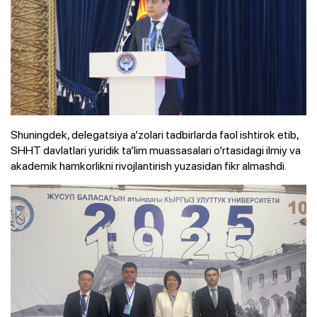
Shuningdek, delegatsiya a’zolari tadbirlarda faol ishtirok etib,
SHHT davlatlari yuridik ta’lim muassasalari o‘rtasidagi ilmiy va
akademik hamkorlikni rivojlantirish yuzasidan fikr almashdi.