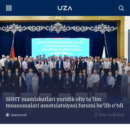
SHHT mamlakatlari yuridik oliy ta’lim
muassasalari assotsiatsiyasi forumi bo‘lib o‘tdi
Gesellschaft
16:44 / 16.06.2026