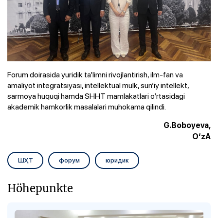
Forum doirasida yuridik ta’limni rivojlantirish, ilm-fan va
amaliyot integratsiyasi, intellektual mulk, sun’iy intellekt,
sarmoya huquqi hamda SHHT mamlakatlari o‘rtasidagi
akademik hamkorlik masalalari muhokama qilindi.
G.Boboyeva,
O‘zA
ШҲТ
форум
юридик
Höhepunkte