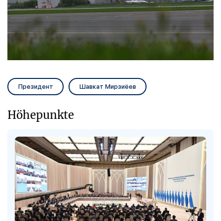
Президент
Шавкат Мирзиёев
Höhepunkte