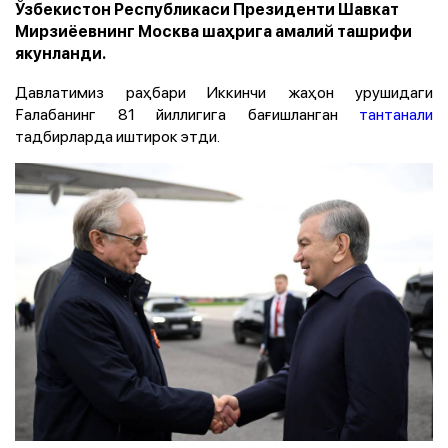
Ўзбекистон Республикаси Президенти Шавкат
Мирзиёевнинг Москва шаҳрига амалий ташрифи
якунланди.
Давлатимиз раҳбари Иккинчи жаҳон урушидаги
Ғалабанинг 81 йиллигига бағишланган
тантанали
тадбирларда иштирок этди.