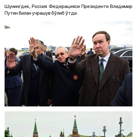
Шунингдек, Россия Федерацияси Президенти Владимир
Путин билан учрашув бўлиб ўтди.