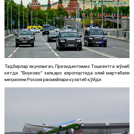
Тадбирлар якунлангач, Президентимиз Тошкентга жўнаб
кетди. “Внуково” халқаро аэропортида олий мартабали
меҳмонни Россия расмийлари кузатиб қўйди.