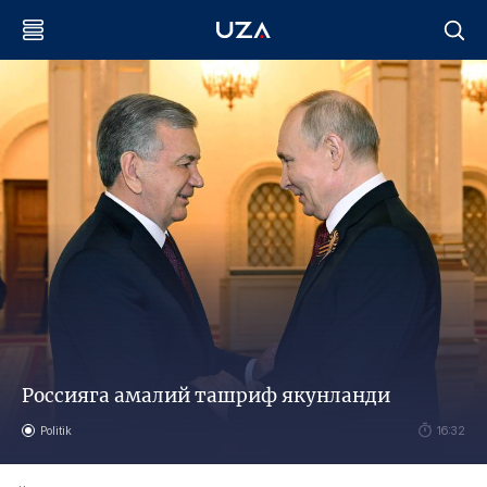
Россияга амалий ташриф якунланди
Politik
16:32