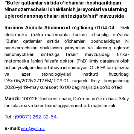
“Bufer qatlamlar sirtida o‘lchamlari boshqarildigan
Ninanozarrachalari shakllanish jarayonlari va ularning
uglerod nanonaychalari sinteziga ta’siri” mavzusida
01.04.04 – Fizik
Raximov Abdulla Abdimurod o‘g‘lining
elektronika (fizika-matematika fanlari) ixtisosligi bo‘yicha
“Bufer qatlamlar sirtida o‘lchamlari boshqarildigan Ni
nanozarrachalari shakllanish jarayonlari va ularning uglerod
nanonaychalari sinteziga ta’siri” mavzusidagi fizika-
matematika fanlari falsafa doktori (PhD) ilmiy darajasini olish
uchun yozilgan dissertatsiya ishi himoyasi O‘zR FA Ion-plazma
va lazer texnologiyalari instituti huzuridagi
DSc.05/2025.27.12.FM/T.09.01 raqamli Ilmiy kengashning
2026-yil 19-may kuni soat 16:00 dagi majlisida bo‘lib o‘tadi.
100125 Toshkent shahri, Do‘rmon yo‘li ko‘chasi, 33uy.
Manzil:
Ion-plazma va lazer texnologiyalari instituti majlislar zali.
(99871) 262-32-54
;
Tel.:
info@iplt.uz
e-mail: