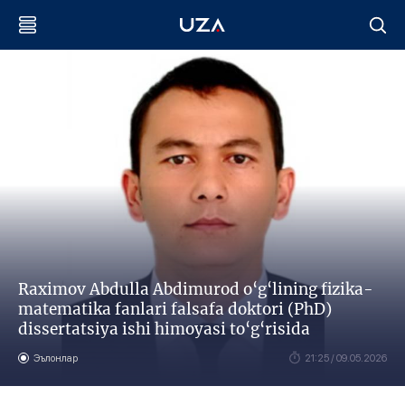
Raximov Abdulla Abdimurod o‘g‘lining fizika-
matematika fanlari falsafa doktori (PhD)
dissertatsiya ishi himoyasi to‘g‘risida
Эълонлар
21:25 / 09.05.2026