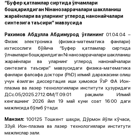
“Буфер қатламлар сиртида ўлчамлари
бошқарилдиган Niнанозаррачалари шаклланиш
жараёнлари ва уларнинг углерод нанонайчалари
синтезига таъсири” мавзусида
01.04.04 –
Рахимов Aбдулла Aбдимурод ўғлининг
Физик электроника (физика-математика фанлари)
ихтисослиги бўйича “Буфер қатламлар сиртида
ўлчамлари бошқарилдиган Ni нанозаррачалари шаклланиш
жараёнлари ва уларнинг углерод нанонайчалари
синтезига таъсири” мавзусидаги физика-математика
фанлари фалсафа доктори (PhD) илмий даражасини олиш
учун ёзилган диссертация иши ҳимояси ЎзР ФA Ион-
плазма ва лазер технологиялари институти ҳузуридаги
ДСc.05/2025.27.12.ФМ/Т.09.01 рақамли Илмий
кенгашнинг 2026 йил 19 май куни соат 16:00 даги
мажлисида бўлиб ўтади.
100125 Тошкент шаҳри, Дўрмон йўли кўчаси,
Манзил:
33уй. Ион-плазма ва лазер технологиялари институти
мажлислар зали.