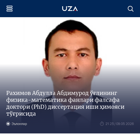
Рахимов Aбдулла Aбдимурод ўғлининг
физика-математика фанлари фалсафа
доктори (PhD) диссертация иши ҳимояси
тўғрисида
Эълонлар
21:25 / 09.05.2026