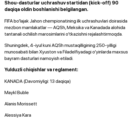
Shou-dasturlar uchrashuv startidan (kick-off) 90
daqiqa oldin boshlanishi belgilangan.
​FIFA bo‘lajak Jahon chempionatining ilk uchrashuvlari doirasida
mezbon mamlakatlar — AQSh, Meksika va Kanadada alohida
tantanali ochilish marosimlarini o‘tkazishni rejalashtirmoqda.
​Shuningdek, 4-iyul kuni AQSh mustaqilligining 250-yilligi
munosabati bilan Xyuston va Filadelfiyadagi o‘yinlarda maxsus
bayram dasturlari namoyish etiladi.
​Yulduzli chiqishlar va reglament:
KANADA (Davomiyligi: 13 daqiqa)
Maykl Buble
​Alanis Morissett
​Alessiya Kara