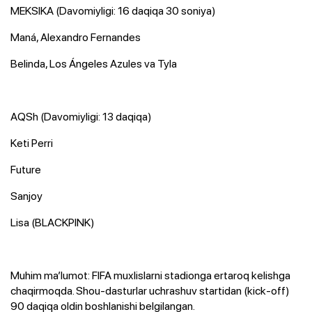
​MEKSIKA (Davomiyligi: 16 daqiqa 30 soniya)
Maná, Alexandro Fernandes
Belinda, Los Ángeles Azules va Tyla
AQSh (Davomiyligi: 13 daqiqa)
Keti Perri
​Future
​Sanjoy
​Lisa (BLACKPINK)
​Muhim ma’lumot: FIFA muxlislarni stadionga ertaroq kelishga
chaqirmoqda. Shou-dasturlar uchrashuv startidan (kick-off)
90 daqiqa oldin boshlanishi belgilangan.