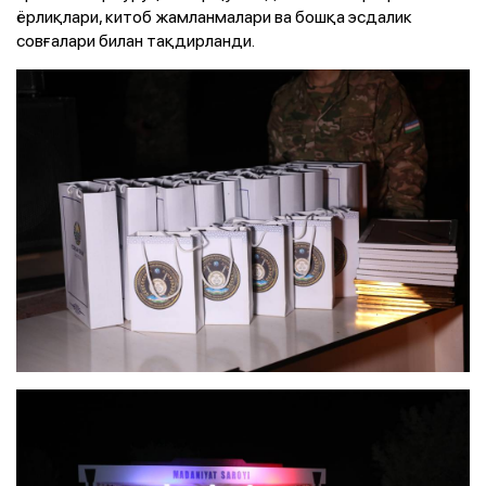
ёрлиқлари, китоб жамланмалари ва бошқа эсдалик
совғалари билан тақдирланди.