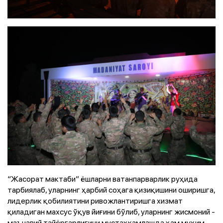
“Жасорат мактаби” ёшларни ватанпарварлик руҳида
тарбиялаб, уларнинг ҳарбий соҳага қизиқишини оширишга,
лидерлик қобилиятини ривожлантиришга хизмат
қиладиган махсус ўқув йиғини бўлиб, уларнинг жисмоний ­
маънавий тайёргарлигини мустаҳкамлашда ҳам муҳим