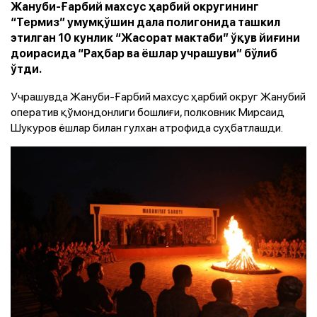
Жануби-Ғарбий махсус ҳарбий округининг
“Термиз” умумқўшин дала полигонида ташкил
этилган 10 кунлик “Жасорат мактаби” ўқув йиғини
доирасида “Раҳбар ва ёшлар учрашуви” бўлиб
ўтди.
Учрашувда Жануби-Ғарбий махсус ҳарбий округ Жанубий
оператив қўмондонлиги бошлиғи, полковник Мирсаид
Шукуров ёшлар билан гулхан атрофида суҳбатлашди.