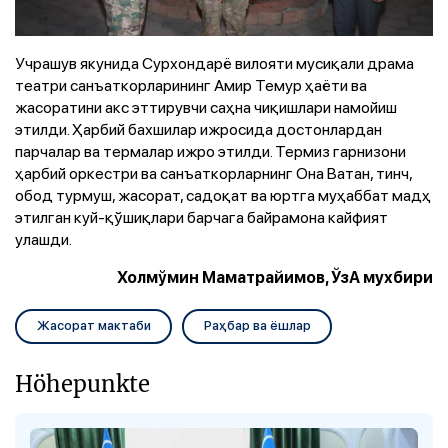
Учрашув якунида Сурхондарё вилояти мусиқали драма
театри санъаткорларининг Амир Темур ҳаёти ва
жасоратини акс эттирувчи саҳна чиқишлари намойиш
этилди. Ҳарбий бахшилар ижросида достонлардан
парчалар ва термалар ижро этилди. Термиз гарнизони
ҳарбий оркестри ва санъаткорларнинг Она Ватан, тинч,
обод турмуш, жасорат, садоқат ва юртга муҳаббат мадҳ
этилган куй-қўшиқлари барчага байрамона кайфият
улашди.
Холмўмин Маматрайимов, ЎзА мухбири
Жасорат мактаби
Раҳбар ва ёшлар
Höhepunkte