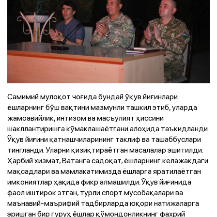
Самимий мулоқот чоғида бундай ўқув йиғинлари
ёшларнинг бўш вақтини мазмунли ташкил этиб, уларда
жамоавийлик, интизом ва масъулият ҳиссини
шакллантиришга кўмаклашаётгани алоҳида таъкидланди.
Ўқув йиғини қатнашчиларининг таклиф ва ташаббуслари
тингланди. Уларни қизиқтираётган масалалар эшитилди.
Ҳарбий хизмат, Ватанга садоқат, ёшларнинг келажакдаги
мақсадлари ва мамлакатимизда ёшларга яратилаётган
имкониятлар ҳақида фикр алмашилди. Ўқув йиғинида
фаол иштирок этган, турли спорт мусобақалари ва
маънавий-маърифий тадбирларда юқори натижаларга
эришган бир гуруҳ ёшлар қўмондонликнинг фахрий