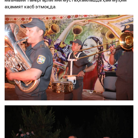
аҳамият касб этмоқда.