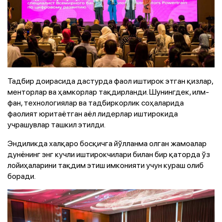
Тадбир доирасида дастурда фаол иштирок этган қизлар,
менторлар ва ҳамкорлар тақдирланди. Шунингдек, илм-
фан, технологиялар ва тадбиркорлик соҳаларида
фаолият юритаётган аёл лидерлар иштирокида
учрашувлар ташкил этилди.
Эндиликда халқаро босқичга йўлланма олган жамоалар
дунёнинг энг кучли иштирокчилари билан бир қаторда ўз
лойиҳаларини тақдим этиш имконияти учун кураш олиб
боради.