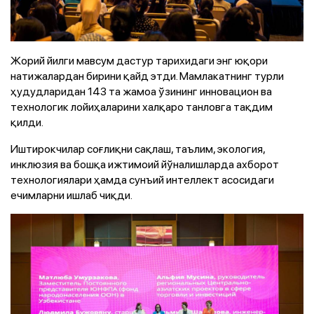
Жорий йилги мавсум дастур тарихидаги энг юқори
натижалардан бирини қайд этди. Мамлакатнинг турли
ҳудудларидан 143 та жамоа ўзининг инновацион ва
технологик лойиҳаларини халқаро танловга тақдим
қилди.
Иштирокчилар соғлиқни сақлаш, таълим, экология,
инклюзия ва бошқа ижтимоий йўналишларда ахборот
технологиялари ҳамда сунъий интеллект асосидаги
ечимларни ишлаб чиқди.