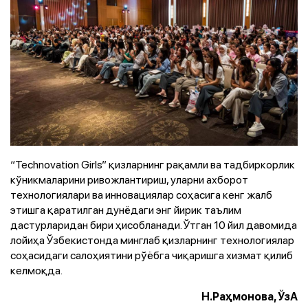
“Technovation Girls” қизларнинг рақамли ва тадбиркорлик
кўникмаларини ривожлантириш, уларни ахборот
технологиялари ва инновациялар соҳасига кенг жалб
этишга қаратилган дунёдаги энг йирик таълим
дастурларидан бири ҳисобланади. Ўтган 10 йил давомида
лойиҳа Ўзбекистонда минглаб қизларнинг технологиялар
соҳасидаги салоҳиятини рўёбга чиқаришга хизмат қилиб
келмоқда.
Н.Раҳмонова, ЎзА