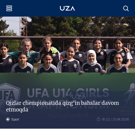
Qizlar chempionatida qizg‘in bahslar davom
etmoqda
Sport
18:22 / 21.04.2026