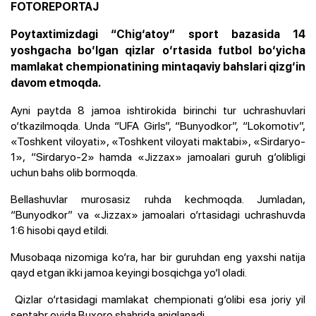
FOTOREPORTAJ
Poytaxtimizdagi “Chig‘atoy” sport bazasida 14
yoshgacha bo‘lgan qizlar o‘rtasida futbol bo‘yicha
mamlakat chempionatining mintaqaviy bahslari qizg‘in
davom etmoqda.
Ayni paytda 8 jamoa ishtirokida birinchi tur uchrashuvlari
o‘tkazilmoqda. Unda “UFA Girls”, “Bunyodkor”, “Lokomotiv”,
«Toshkent viloyati», «Toshkent viloyati maktabi», «Sirdaryo-
1», “Sirdaryo-2» hamda «Jizzax» jamoalari guruh g‘olibligi
uchun bahs olib bormoqda.
Bellashuvlar murosasiz ruhda kechmoqda. Jumladan,
“Bunyodkor” va «Jizzax» jamoalari o‘rtasidagi uchrashuvda
1:6 hisobi qayd etildi.
Musobaqa nizomiga ko‘ra, har bir guruhdan eng yaxshi natija
qayd etgan ikki jamoa keyingi bosqichga yo‘l oladi.
Qizlar o‘rtasidagi mamlakat chempionati g‘olibi esa joriy yil
sentabr oyida Buxoro shahrida aniqlanadi.