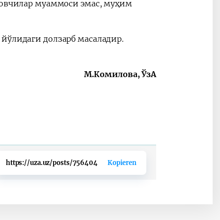
довчилар муаммоси эмас, муҳим
 йўлидаги долзарб масаладир.
М.Комилова, ЎзА
https://uza.uz/posts/756404
Kopieren