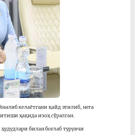
налиб келаётгани қайд этилиб, нега
битиши ҳақида изоҳ сўралган.
ҳудудлари билан боғлаб турувчи