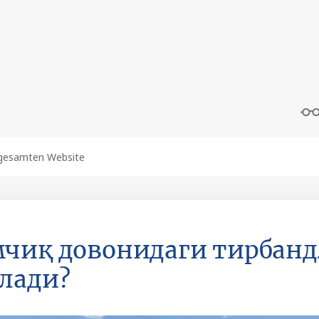
чиқ довонидаги тирбанд
лади?