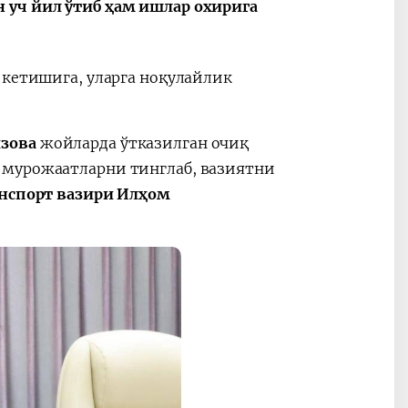
 уч йил ўтиб ҳам ишлар охирига
 кетишига, уларга ноқулайлик
изова
жойларда ўтказилган очиқ
 мурожаатларни тинглаб, вазиятни
нспорт вазири Илҳом