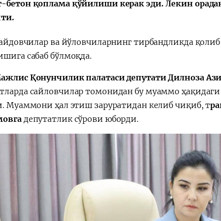
-бетон қоплама қўйилиши керак эди. Лекин орадан
ти.
 ҳайдовчилар ва йўловчиларнинг тирбандликда қолиб
ишига сабаб бўлмоқда.
ажлис Қонунчилик палатаси депутати Дилноза Аз
тларда сайловчилар томонидан бу муаммо ҳақидаги
и. Муаммони ҳал этиш заруратидан келиб чиқиб, т
ра
мовга
депутатлик сўрови юборди.