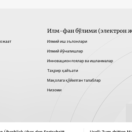
Илм-фан бўлими (электрон ж
рожаат
Илмий иш эълонлари
Илмий йўналишлар
Инновацион ғоялар ва ишланмалар
Таҳрир ҳайъати
Мақолага қўйилган талаблар
Низоми
in Überblick über den Fortschritt
Ucell: Zum dritten M