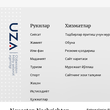
Рукнлар
Хизматлар
Сиёсат
Тадбирлар ёритиш учун му
Жамият
Обуна
Илм-фан
Резюме қолдириш
Маданият
Сайт харитаси
Туризм
Мурожаат йўллаш
Спорт
Сайтнинг эски талқини
Жаҳон
Иқтисодиёт
Ҳужжатлар
Технология
Fotogalerie: E