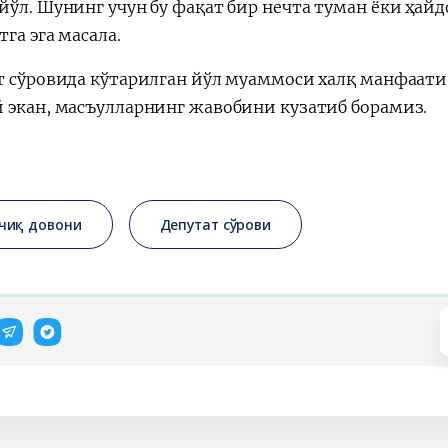
йўл. Шунинг учун бу фақат бир нечта туман ёки ҳай
га эга масала.
т сўровида кўтарилган йўл муаммоси халқ манфаати
 экан, масъулларнинг жавобини кузатиб борамиз.
чиқ довони
Депутат сўрови