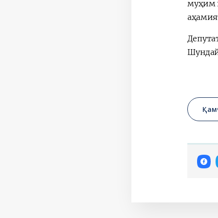
муҳим 
аҳамият
Депута
Шундай
Қам