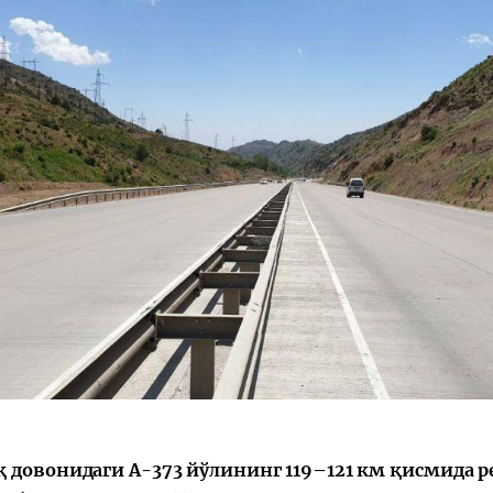
 довонидаги А-373 йўлининг 119–121 км қисмида 