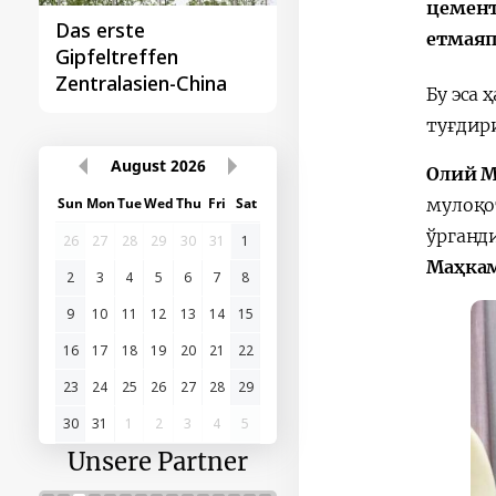
цемент
Das erste
етмаяп
Gipfeltreffen
Zentralasien-China
Бу эса
туғдир
August
2026
Олий М
мулоқо
Sun
Mon
Tue
Wed
Thu
Fri
Sat
ўрганд
26
27
28
29
30
31
1
Маҳка
2
3
4
5
6
7
8
9
10
11
12
13
14
15
16
17
18
19
20
21
22
23
24
25
26
27
28
29
30
31
1
2
3
4
5
Unsere Partner