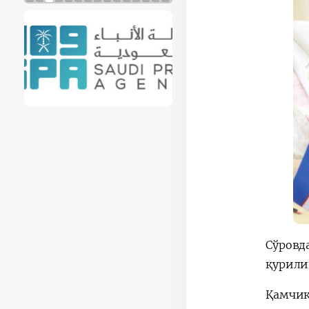
Сўровд
қурили
Қамчиқ