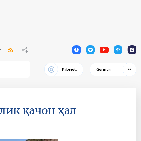
1
1
1
1
1
Kabinett
German
лик қачон ҳал