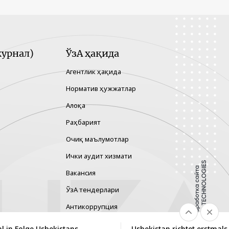
урнал)
ЎзА ҳақида
Агентлик ҳақида
Норматив ҳужжатлар
Алоқа
Раҳбарият
Очиқ маълумотлар
Ички аудит хизмати
Вакансия
ЎзА тендерлари
Антикоррупция
Гендер тенглик
al in Folge Usbekistans
Usbekistan richtet erstmals