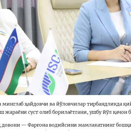
а минглаб ҳайдовчи ва йўловчилар тирбандликда қий
ш жараёни суст олиб борилаётгани, ушбу йўл қачон 
 довони — Фарғона водийсини мамлакатнинг бошқа 