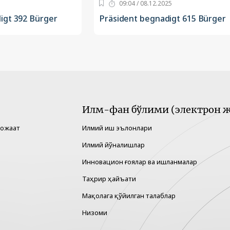
09:04 / 08.12.2025
igt 392 Bürger
Präsident begnadigt 615 Bürger
Илм-фан бўлими (электрон ж
рожаат
Илмий иш эълонлари
Илмий йўналишлар
Инновацион ғоялар ва ишланмалар
Таҳрир ҳайъати
Мақолага қўйилган талаблар
Низоми