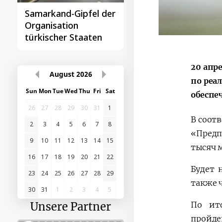
Samarkand-Gipfel der
Das erste
Organisation
Gipfeltreffen
türkischer Staaten
Zentralasien-China
20 апр
August
2026
по реа
Sun
Mon
Tue
Wed
Thu
Fri
Sat
обеспе
26
27
28
29
30
31
1
В соот
2
3
4
5
6
7
8
«Предп
9
10
11
12
13
14
15
тысяч 
16
17
18
19
20
21
22
Будет 
23
24
25
26
27
28
29
также 
30
31
1
2
3
4
5
По ит
Unsere Partner
пройде