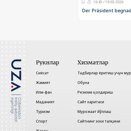
16:45 / 19.03.2026
Der Präsident begnad
Рукнлар
Хизматлар
Сиёсат
Тадбирлар ёритиш учун му
Жамият
Обуна
Илм-фан
Резюме қолдириш
Маданият
Сайт харитаси
Туризм
Мурожаат йўллаш
Спорт
Сайтнинг эски талқини
Жаҳон