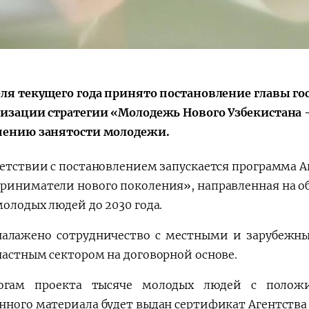
еля текущего года принято постановление главы го
лизации стратегии «Молодежь Нового Узбекистана – 
чению занятости молодежи.
ветствии с постановлением запускается программа 
риниматели нового поколения», направленная на о
молодых людей до 2030 года.
налажено сотрудничество с местными и зарубежны
частным сектором на договорной основе.
огам проекта тысяче молодых людей с положи
нного материала будет выдан сертификат Агентства