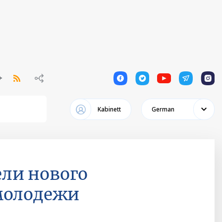
1
1
1
1
1
Kabinett
German
ли нового
молодежи