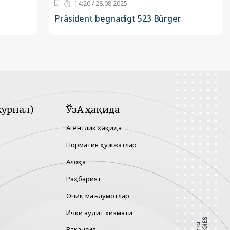
14:20 / 28.08.2025
Präsident begnadigt 523 Bürger
урнал)
ЎзА ҳақида
Агентлик ҳақида
Норматив ҳужжатлар
Алоқа
Раҳбарият
Очиқ маълумотлар
Ички аудит хизмати
Вакансия