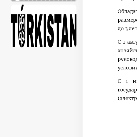
Облада
размер
до 3 ле
С 1 ав
хозяйс
руково
услови
С 1 и
госуда
(электр