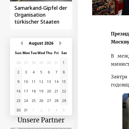
Samarkand-Gipfel der
Das erste
Organisation
Gipfeltreffen
türkischer Staaten
Zentralasien-China
Презид
Москву
August
2026
Sun
Mon
Tue
Wed
Thu
Fri
Sat
В межд
26
27
28
29
30
31
1
минист
2
3
4
5
6
7
8
Завтра
9
10
11
12
13
14
15
годовщ
16
17
18
19
20
21
22
23
24
25
26
27
28
29
30
31
1
2
3
4
5
Unsere Partner