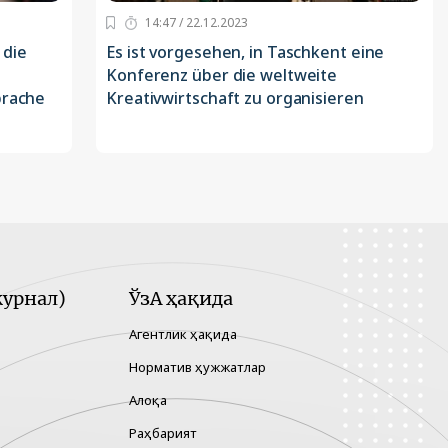
14:47 / 22.12.2023
 die
Es ist vorgesehen, in Taschkent eine
Konferenz über die weltweite
prache
Kreativwirtschaft zu organisieren
урнал)
ЎзА ҳақида
Агентлик ҳақида
Норматив ҳужжатлар
Алоқа
Раҳбарият