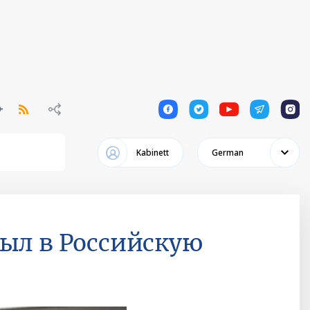
1
1
1
1
1
Kabinett
German
ыл в Российскую