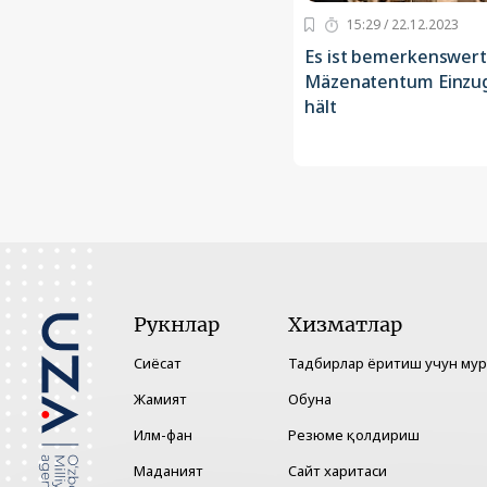
15:29 / 22.12.2023
Es ist bemerkenswert
Mäzenatentum Einzug
hält
Рукнлар
Хизматлар
Сиёсат
Тадбирлар ёритиш учун му
Жамият
Обуна
Илм-фан
Резюме қолдириш
Маданият
Сайт харитаси