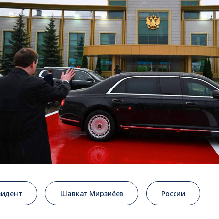
зидент
Шавкат Мирзиёев
России