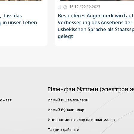
15:12 / 22.12.2023
, dass das
Besonderes Augenmerk wird auf
 in unser Leben
Verbesserung des Ansehens der
usbekischen Sprache als Staatss
gelegt
Илм-фан бўлими (электрон ж
рожаат
Илмий иш эълонлари
Илмий йўналишлар
Инновацион ғоялар ва ишланмалар
Таҳрир ҳайъати