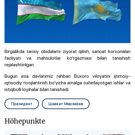
Birgalikda tarixiy obidalarni ziyorat qilish, sanoat korxonalari
faoliyati va mahsulotlar ko‘rgazmasi bilan tanishish
rejalashtirilgan.
Bugun esa davlatimiz rahbari Buxoro viloyatini ijtimoiy-
iqtisodiy rivojlantirish bo‘yicha amalga oshirilayotgan ishlar va
istiqbolli loyihalar bilan tanishadi.
Президент
Шавкат Мирзиёев
Höhepunkte