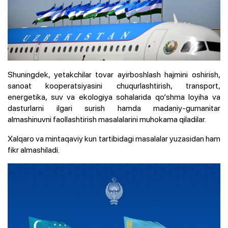
Shuningdek, yetakchilar tovar ayirboshlash hajmini oshirish,
sanoat kooperatsiyasini chuqurlashtirish, transport,
energetika, suv va ekologiya sohalarida qo‘shma loyiha va
dasturlarni ilgari surish hamda madaniy-gumanitar
almashinuvni faollashtirish masalalarini muhokama qiladilar.
Xalqaro va mintaqaviy kun tartibidagi masalalar yuzasidan ham
fikr almashiladi.