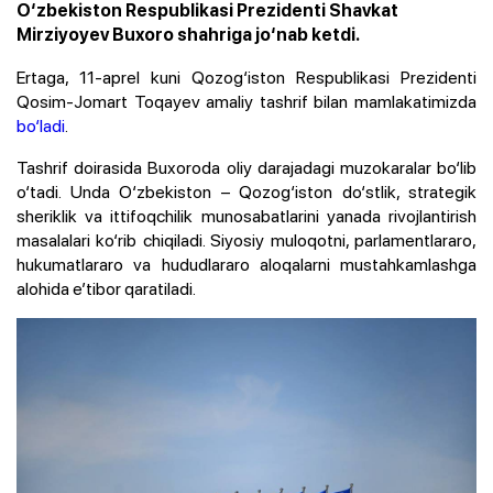
O‘zbekiston Respublikasi Prezidenti Shavkat
Mirziyoyev Buxoro shahriga jo‘nab ketdi.
Ertaga, 11-aprel kuni Qozog‘iston Respublikasi Prezidenti
Qosim-Jomart Toqayev amaliy tashrif bilan mamlakatimizda
bo‘ladi
.
Tashrif doirasida Buxoroda oliy darajadagi muzokaralar bo‘lib
o‘tadi. Unda O‘zbekiston – Qozog‘iston do‘stlik, strategik
sheriklik va ittifoqchilik munosabatlarini yanada rivojlantirish
masalalari ko‘rib chiqiladi. Siyosiy muloqotni, parlamentlararo,
hukumatlararo va hududlararo aloqalarni mustahkamlashga
alohida e’tibor qaratiladi.