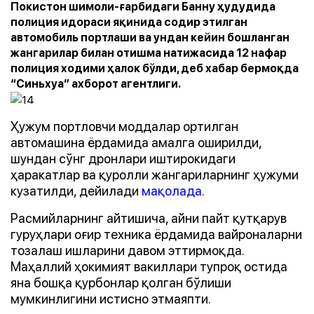
Покистон шимоли-ғарбидаги Банну ҳудудида
полиция идораси яқинида содир этилган
автомобиль портлаши ва ундан кейин бошланган
жангарилар билан отишма натижасида 12 нафар
полиция ходими ҳалок бўлди, деб хабар бермоқда
“Синьхуа” ахборот агентлиги.
Ҳужум портловчи моддалар ортилган
автомашина ёрдамида амалга оширилди,
шундан сўнг дронлари иштирокидаги
ҳаракатлар ва қуролли жангариларнинг ҳужуми
кузатилди, дейилади
мақолада.
Расмийларнинг айтишича, айни пайт қутқарув
гуруҳлари оғир техника ёрдамида вайроналарни
тозалаш ишларини давом эттирмоқда.
Маҳаллий ҳокимият вакиллари тупроқ остида
яна бошқа қурбонлар қолган бўлиши
мумкинлигини истисно этмаяпти.