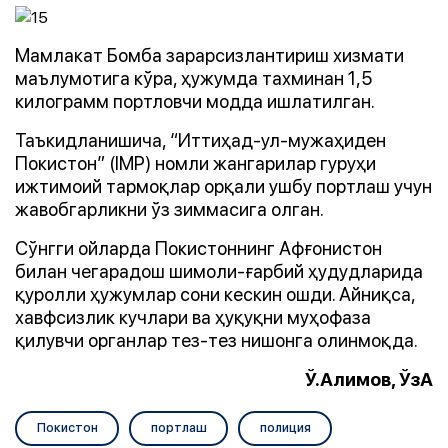
Мамлакат Бомба зарарсизлантириш хизмати
маълумотига кўра, ҳужумда тахминан 1,5
килограмм портловчи модда ишлатилган.
Таъкидланишича, “Иттиҳад-ул-мужаҳиден
Покистон” (IMP) номли жангарилар гуруҳи
ижтимоий тармоқлар орқали ушбу портлаш учун
жавобгарликни ўз зиммасига олган.
Сўнгги ойларда Покистоннинг Афғонистон
билан чегарадош шимоли-ғарбий ҳудудларида
қуролли ҳужумлар сони кескин ошди. Айниқса,
хавфсизлик кучлари ва ҳуқуқни муҳофаза
қилувчи органлар тез-тез нишонга олинмоқда.
Ў.Алимов, ЎзА
Покистон
портлаш
полиция