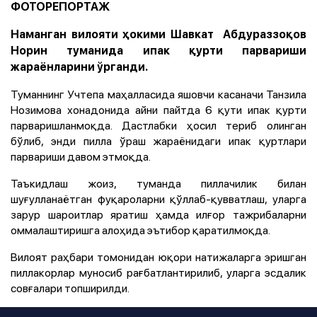
ФОТОРЕПОРТАЖ
Наманган вилояти ҳокими Шавкат Абдураззоқов
Норин туманида ипак қурти парвариши
жараёнларини ўрганди.
Туманнинг Учтепа маҳалласида яшовчи касаначи Танзила
Нозимова хонадонида айни пайтда 6 қути ипак қурти
парваришланмоқда. Дастлабки ҳосил териб олинган
бўлиб, энди пилла ўраш жараёнидаги ипак қуртлари
парвариши давом этмоқда.
Таъкидлаш жоиз, туманда пиллачилик билан
шуғулланаётган фуқароларни қўллаб-қувватлаш, уларга
зарур шароитлар яратиш ҳамда илғор тажрибаларни
оммалаштиришга алоҳида эътибор қаратилмоқда.
Вилоят раҳбари томонидан юқори натижаларга эришган
пиллакорлар муносиб рағбатлантирилиб, уларга эсдалик
совғалари топширилди.