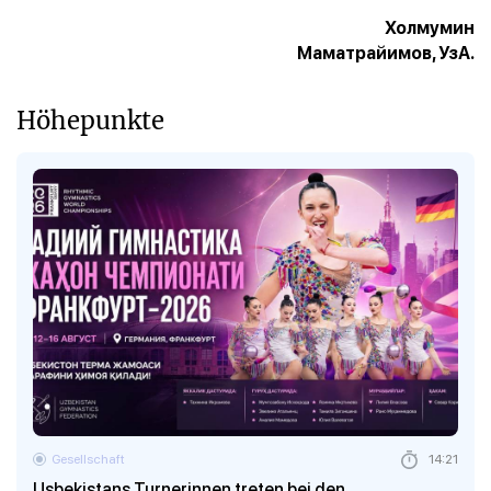
Холмумин
Маматрайимов, УзА.
Höhepunkte
Gesellschaft
14:21
Usbekistans Turnerinnen treten bei den