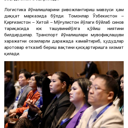
Логистика йўналишларини ривожлантириш мавзуси ҳам
диққат марказида бўлди. Томонлар Ўзбекистон –
Қирғизистон – Хитой – Мўғулистон йўлаги бўйлаб синов
тариқасида юк ташувинийўлга қўйиш ниятини
билдирдилар. Транспорт йўналишлари мувофиқлашуви
харажатни сезиларли даражада камайтириб, ҳудудлар
аротовар етказиб бериш вақтини қисқартиришга хизмат
қилади.