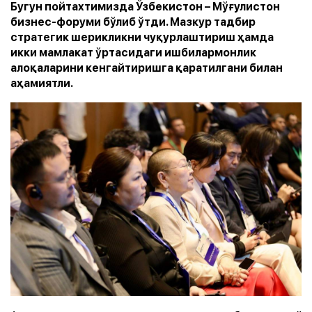
Бугун пойтахтимизда Ўзбекистон – Мўғулистон
бизнес-форуми бўлиб ўтди. Мазкур тадбир
стратегик шерикликни чуқурлаштириш ҳамда
икки мамлакат ўртасидаги ишбилармонлик
алоқаларини кенгайтиришга қаратилгани билан
аҳамиятли.