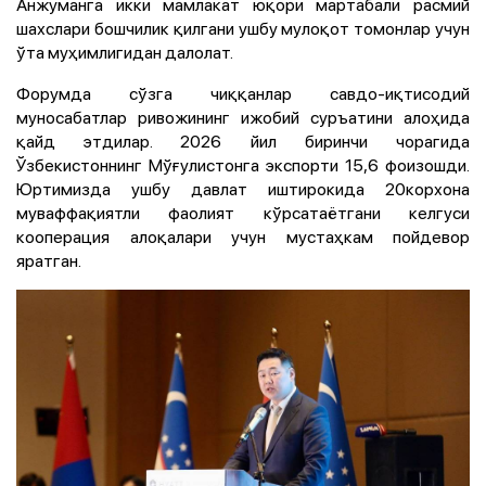
Анжуманга икки мамлакат юқори мартабали расмий
шахслари бошчилик қилгани ушбу мулоқот томонлар учун
ўта муҳимлигидан далолат.
Форумда сўзга чиққанлар савдо-иқтисодий
муносабатлар ривожининг ижобий суръатини алоҳида
қайд этдилар. 2026 йил биринчи чорагида
Ўзбекистоннинг Мўғулистонга экспорти 15,6 фоизошди.
Юртимизда ушбу давлат иштирокида 20корхона
муваффақиятли фаолият кўрсатаётгани келгуси
кооперация алоқалари учун мустаҳкам пойдевор
яратган.