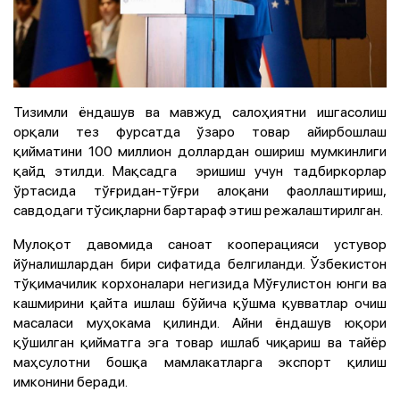
Тизимли ёндашув ва мавжуд салоҳиятни ишгасолиш
орқали тез фурсатда ўзаро товар айирбошлаш
қийматини 100 миллион доллардан ошириш мумкинлиги
қайд этилди. Мақсадга эришиш учун тадбиркорлар
ўртасида тўғридан-тўғри алоқани фаоллаштириш,
савдодаги тўсиқларни бартараф этиш режалаштирилган.
Мулоқот давомида саноат кооперацияси устувор
йўналишлардан бири сифатида белгиланди. Ўзбекистон
тўқимачилик корхоналари негизида Мўғулистон юнги ва
кашмирини қайта ишлаш бўйича қўшма қувватлар очиш
масаласи муҳокама қилинди. Айни ёндашув юқори
қўшилган қийматга эга товар ишлаб чиқариш ва тайёр
маҳсулотни бошқа мамлакатларга экспорт қилиш
имконини беради.