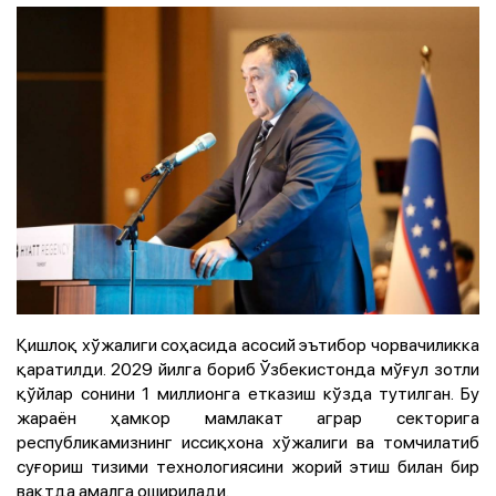
Қишлоқ хўжалиги соҳасида асосий эътибор чорвачиликка
қаратилди. 2029 йилга бориб Ўзбекистонда мўғул зотли
қўйлар сонини 1 миллионга етказиш кўзда тутилган. Бу
жараён ҳамкор мамлакат аграр секторига
республикамизнинг иссиқхона хўжалиги ва томчилатиб
суғориш тизими технологиясини жорий этиш билан бир
вақтда амалга оширилади.