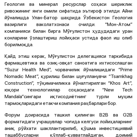
Геология ва минерал ресурслар соҳаси шериклик
ривожининг янги омили сифатида эътироф этилди. Айни
йўналишда Улан-Батор шаҳрида Ўзбекистон Геология
вазирлиги ваколатхонаси очилди. “Мон-Атом”
компанияси билан бирга Мўғулистон ҳудудидаги уран
конларини ўзлаштириш лойиҳаси устида фаол иш олиб
борилмоқда.
Қайд этиш керак, Мўғулистон делегацияси таркибида
фармацевтика ва озиқ-овқат саноатига ихтисослашган
“Suzur Health Med”, чорвачилик йўналишидаги “Prime
Nomadic Meat”, қурилиш билан шуғулланувчи “Tsamkhag
Construction”, тўқимачиликка йўналтирилган “Khos Art”,
юқори технологиялар соҳасидаги “New Tech
Mandala”сингари иқтисодиётнинг турли муҳим
тармоқларидаги етакчи компания раҳбарлари бор.
Форум доирасида ташкил қилинган В2В ва G2B
форматидаги учрашувлар чоғида келгуси лойиҳаларнинг
аниқ рўйхати шакллантирилиб, қўшма инвестициявий
ташаббусларни қўллаб-қувватлайдиган, доимий