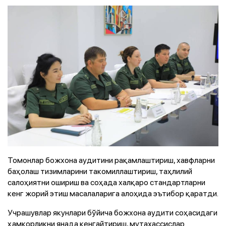
Томонлар божхона аудитини рақамлаштириш, хавфларни
баҳолаш тизимларини такомиллаштириш, таҳлилий
салоҳиятни ошириш ва соҳада халқаро стандартларни
кенг жорий этиш масалаларига алоҳида эътибор қаратди.
Учрашувлар якунлари бўйича божхона аудити соҳасидаги
ҳамкорликни янада кенгайтириш, мутахассислар