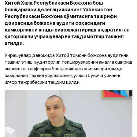
Хитой Халқ Республикаси Божхона бош
бошқармаси делегациясининг Ўзбекистон
Республикаси Божхона қўмитасига ташрифи
доирасида божхона аудити соҳасидаги
ҳамкорликни янада ривожлантиришга қаратилган
қатор ишчи учрашувлар ва тақдимотлар ташкил
этилди.
Учрашувлар давомида Хитой томони божхона аудитини
ташкил этиш, аудиторлик текширувларини амалга ошириш
амалиёти, хавфларни бошқариш механизмлари ҳамда
замонавий таҳлил усулларини қўллаш бўйича ўзининг
илғор тажрибасини тақдим қилди.