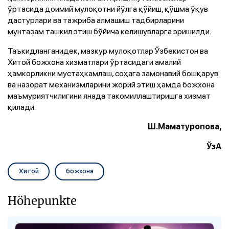
ўртасида доимий мулоқотни йўлга қўйиш, қўшма ўқув
дастурлари ва тажриба алмашиш тадбирларини
мунтазам ташкил этиш бўйича келишувларга эришилди.
Таъкидланганидек, мазкур мулоқотлар Ўзбекистон ва
Хитой божхона хизматлари ўртасидаги амалий
ҳамкорликни мустаҳкамлаш, соҳага замонавий бошқарув
ва назорат механизмларини жорий этиш ҳамда божхона
маъмуриятчилигини янада такомиллаштиришга хизмат
қилади.
Ш.Маматуропова,
ЎзА
Хитой
божхона
Höhepunkte