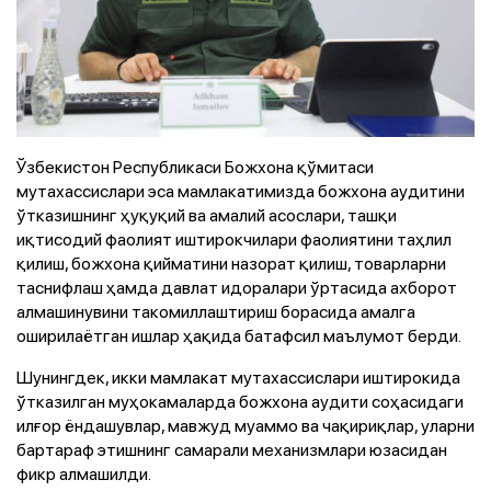
Ўзбекистон Республикаси Божхона қўмитаси
мутахассислари эса мамлакатимизда божхона аудитини
ўтказишнинг ҳуқуқий ва амалий асослари, ташқи
иқтисодий фаолият иштирокчилари фаолиятини таҳлил
қилиш, божхона қийматини назорат қилиш, товарларни
таснифлаш ҳамда давлат идоралари ўртасида ахборот
алмашинувини такомиллаштириш борасида амалга
оширилаётган ишлар ҳақида батафсил маълумот берди.
Шунингдек, икки мамлакат мутахассислари иштирокида
ўтказилган муҳокамаларда божхона аудити соҳасидаги
илғор ёндашувлар, мавжуд муаммо ва чақириқлар, уларни
бартараф этишнинг самарали механизмлари юзасидан
фикр алмашилди.