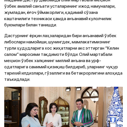
ўзбек амалий санъати усталарининг ижод намуналари,
жумладан, ёғоч ўймакорлиги, қадимий сўзана
каштачилиги техникаси ҳамда анъанавий кулолчилик
буюмлари билан танишди.
Дастурнинг ёрқин лаҳзаларидан бири анъанавий ўзбек
либослари намойиши, шунингдек, мамлакатимизнинг
турли ҳудудларига хос жиҳатларни акс эттирган “Келин
салом” маросими тақдимоти бўлди. Олий мартабали
меҳмон ўзбек халқининг миллий анъана ва урф-
одатларига самимий қизиқиш билдириб, уларнинг чуқур
тарихий илдизлари, гўзаллиги ва бетакрорлигини алоҳида
таъкидлади.