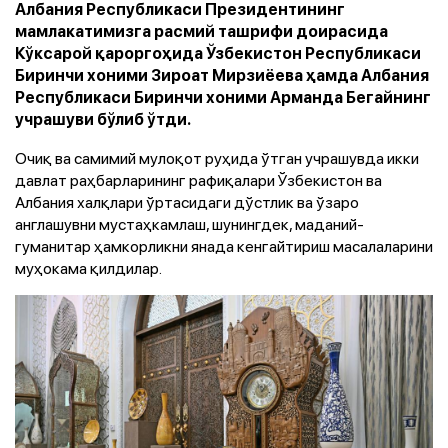
Албания Республикаси Президентининг
мамлакатимизга расмий ташрифи доирасида
Кўксарой қароргоҳида Ўзбекистон Республикаси
Биринчи хоними Зироат Мирзиёева ҳамда Албания
Республикаси Биринчи хоними Арманда Бегайнинг
учрашуви бўлиб ўтди.
Очиқ ва самимий мулоқот руҳида ўтган учрашувда икки
давлат раҳбарларининг рафиқалари Ўзбекистон ва
Албания халқлари ўртасидаги дўстлик ва ўзаро
англашувни мустаҳкамлаш, шунингдек, маданий-
гуманитар ҳамкорликни янада кенгайтириш масалаларини
муҳокама қилдилар.