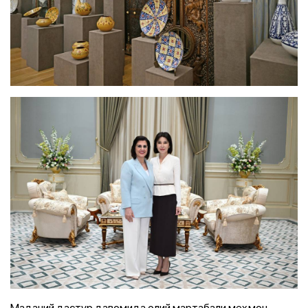
Маданий дастур давомида олий мартабали меҳмон