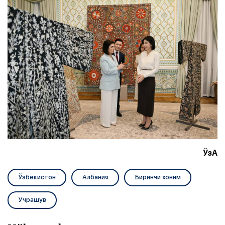
ЎзА
Ўзбекистон
Албания
Биринчи хоним
Учрашув