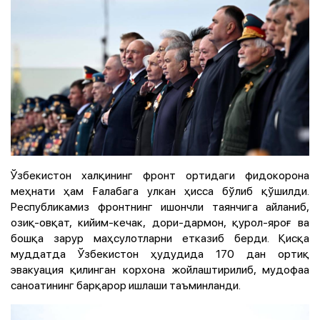
Ўзбекистон халқининг фронт ортидаги фидокорона
меҳнати ҳам Ғалабага улкан ҳисса бўлиб қўшилди.
Республикамиз фронтнинг ишончли таянчига айланиб,
озиқ-овқат, кийим-кечак, дори-дармон, қурол-яроғ ва
бошқа зарур маҳсулотларни етказиб берди. Қисқа
муддатда Ўзбекистон ҳудудида 170 дан ортиқ
эвакуация қилинган корхона жойлаштирилиб, мудофаа
саноатининг барқарор ишлаши таъминланди.