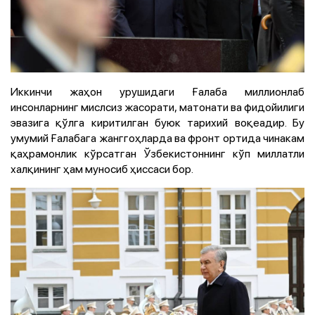
Иккинчи жаҳон урушидаги Ғалаба миллионлаб
инсонларнинг мислсиз жасорати, матонати ва фидойилиги
эвазига қўлга киритилган буюк тарихий воқеадир. Бу
умумий Ғалабага жанггоҳларда ва фронт ортида чинакам
қаҳрамонлик кўрсатган Ўзбекистоннинг кўп миллатли
халқининг ҳам муносиб ҳиссаси бор.