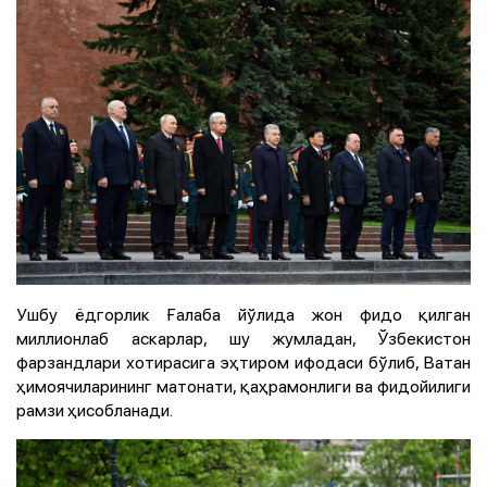
Ушбу ёдгорлик Ғалаба йўлида жон фидо қилган
миллионлаб аскарлар, шу жумладан, Ўзбекистон
фарзандлари хотирасига эҳтиром ифодаси бўлиб, Ватан
ҳимоячиларининг матонати, қаҳрамонлиги ва фидойилиги
рамзи ҳисобланади.