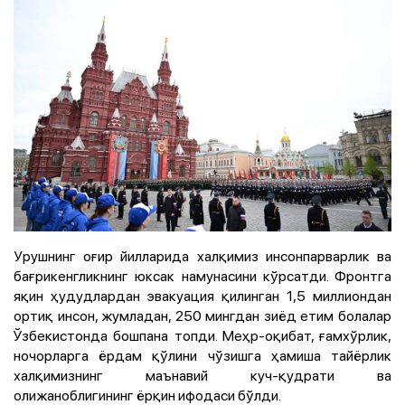
Урушнинг оғир йилларида халқимиз инсонпарварлик ва
бағрикенгликнинг юксак намунасини кўрсатди. Фронтга
яқин ҳудудлардан эвакуация қилинган 1,5 миллиондан
ортиқ инсон, жумладан, 250 мингдан зиёд етим болалар
Ўзбекистонда бошпана топди. Меҳр-оқибат, ғамхўрлик,
ночорларга ёрдам қўлини чўзишга ҳамиша тайёрлик
халқимизнинг маънавий куч-қудрати ва
олижаноблигининг ёрқин ифодаси бўлди.