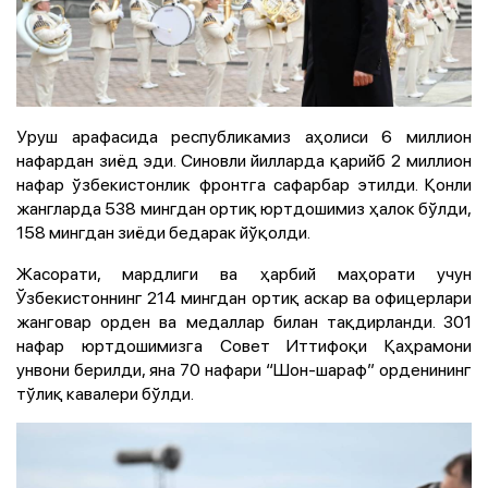
Уруш арафасида республикамиз аҳолиси 6 миллион
нафардан зиёд эди. Синовли йилларда қарийб 2 миллион
нафар ўзбекистонлик фронтга сафарбар этилди. Қонли
жангларда 538 мингдан ортиқ юртдошимиз ҳалок бўлди,
158 мингдан зиёди бедарак йўқолди.
Жасорати, мардлиги ва ҳарбий маҳорати учун
Ўзбекистоннинг 214 мингдан ортиқ аскар ва офицерлари
жанговар орден ва медаллар билан тақдирланди. 301
нафар юртдошимизга Совет Иттифоқи Қаҳрамони
унвони берилди, яна 70 нафари “Шон-шараф” орденининг
тўлиқ кавалери бўлди.