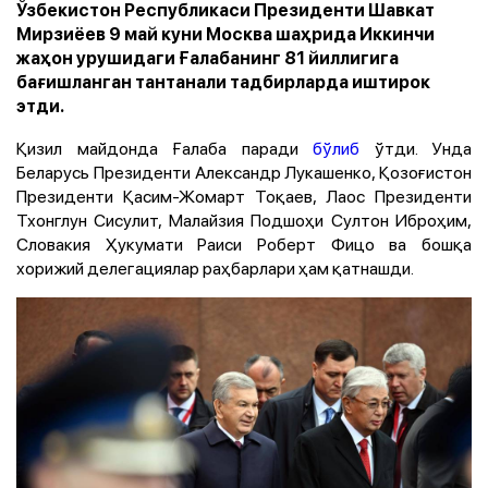
Ўзбекистон Республикаси Президенти Шавкат
Мирзиёев 9 май куни Москва шаҳрида Иккинчи
жаҳон урушидаги Ғалабанинг 81 йиллигига
бағишланган тантанали тадбирларда иштирок
этди.
Қизил майдонда Ғалаба паради
бўлиб
ўтди. Унда
Беларусь Президенти Александр Лукашенко, Қозоғистон
Президенти Қасим-Жомарт Тоқаев, Лаос Президенти
Тхонглун Сисулит, Малайзия Подшоҳи Султон Иброҳим,
Словакия Ҳукумати Раиси Роберт Фицо ва бошқа
хорижий делегациялар раҳбарлари ҳам қатнашди.