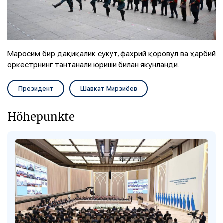
Маросим бир дақиқалик сукут, фахрий қоровул ва ҳарбий
оркестрнинг тантанали юриши билан якунланди.
Президент
Шавкат Мирзиёев
Höhepunkte