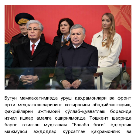
Бугун мамлакатимизда уруш қаҳрамонлари ва фронт
орти меҳнаткашларининг хотирасини абадийлаштириш,
фахрийларни ижтимоий қўллаб-қувватлаш борасида
изчил ишлар амалга оширилмоқда. Тошкент шаҳрида
барпо этилган муҳташам “Ғалаба боғи” ёдгорлик
мажмуаси аждодлар кўрсатган қаҳрамонлик ва