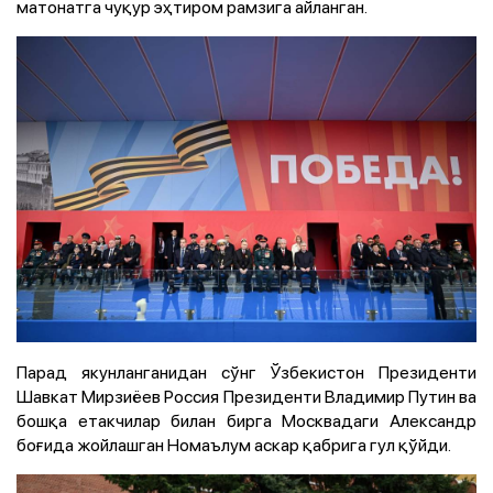
матонатга чуқур эҳтиром рамзига айланган.
Парад якунланганидан сўнг Ўзбекистон Президенти
Шавкат Мирзиёев Россия Президенти Владимир Путин ва
бошқа етакчилар билан бирга Москвадаги Александр
боғида жойлашган Номаълум аскар қабрига гул қўйди.