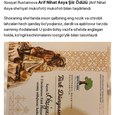
Xosiyat Rustamova
(Arif Nihat
Arif Nihat Asya Şiir Ödülü
Asya she’riyat mukofoti) mukofoti bilan taqdirlandi.
Shoiraning she’rlarida inson qalbining eng nozik va iztirobli
lahzalari hech qanday bo‘yoqlarsiz, dardli va ajabtovur tarzda
samimiy ifodalanadi. U ijodni ilohiy vazifa sifatida anglagan
holda, ko‘ngil kechinmalarini rostgo‘ylik bilan tasvirlaydi.