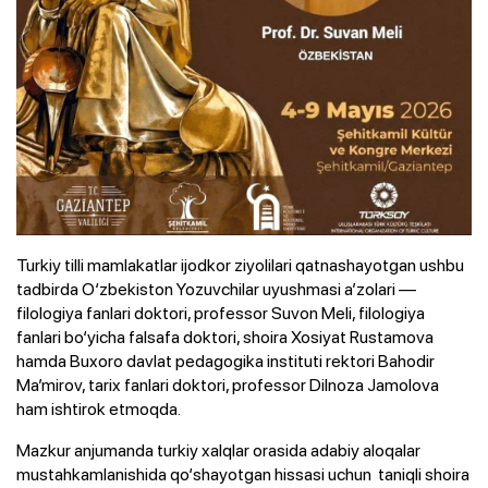
Turkiy tilli mamlakatlar ijodkor ziyolilari qatnashayotgan ushbu
tadbirda O‘zbekiston Yozuvchilar uyushmasi a’zolari —
filologiya fanlari doktori, professor Suvon Meli, filologiya
fanlari bo‘yicha falsafa doktori, shoira Xosiyat Rustamova
hamda Buxoro davlat pedagogika instituti rektori Bahodir
Ma’mirov, tarix fanlari doktori, professor Dilnoza Jamolova
ham ishtirok etmoqda.
Mazkur anjumanda turkiy xalqlar orasida adabiy aloqalar
mustahkamlanishida qo‘shayotgan hissasi uchun taniqli shoira