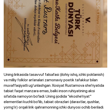
Uning lirikasida tasavvuf falsafasi (ilohiy ishq, ichki poklanish)
va milliy folklor an’analari zamonaviy poetik tafakkur bilan
muvaffaqiyatli ug‘unlashgan. Xosiyat Rustamova she’riyatida
tabiat faqat manzara emas, balki inson ruhiyatining aksi
sifatida namoyon bo‘ladi. Uning ijodida “ekoshe’riyat”
elementlari kuchli bo‘lib, tabiat obrazlari (daraxtlar, qushlar,
yomg‘ir) orqali lirik qahramonning ichki dunyosi ochib beriladi.