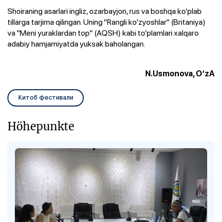
Shoiraning asarlari ingliz, ozarbayjon, rus va boshqa ko‘plab
tillarga tarjima qilingan. Uning "Rangli ko‘zyoshlar" (Britaniya)
va "Meni yuraklardan top" (AQSH) kabi to‘plamlari xalqaro
adabiy hamjamiyatda yuksak baholangan.
N.Usmonova, O‘zA
Китоб фестивали
Höhepunkte