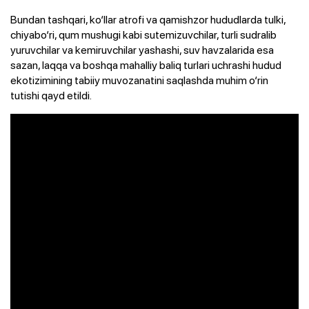
Bundan tashqari, ko‘llar atrofi va qamishzor hududlarda tulki,
chiyabo‘ri, qum mushugi kabi sutemizuvchilar, turli sudralib
yuruvchilar va kemiruvchilar yashashi, suv havzalarida esa
sazan, laqqa va boshqa mahalliy baliq turlari uchrashi hudud
ekotizimining tabiiy muvozanatini saqlashda muhim o‘rin
tutishi qayd etildi.