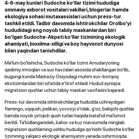
4-6-may kunlari Sudoche ko‘llar tizimi hududiga
ommaviy axborot vositalari vakillari, blogerlar hamda
ekologiya sohasi mutaxassislari uchun press-tur
tashkil etildi. Tadbir davomida ishtirokchilar Orolbo‘yi
hududidagi eng noyob tabiiy maskanlardan biri
bo‘lgan Sudoche-Akpeti ko‘llar tizimining ekologik
ahamiyati, bioxilma-xilligi va boy hayvonot dunyosi
bilan yaqindan tanishdilar.
Ma’lum bo‘lishicha, Sudoche ko‘llar tizimi Amudaryoning
qadimiy irmoqlari va suv havzalari asosida shakllangan bo‘lib,
bugungi kunda Markaziy Osiyodagi muhim suv-botqoq
ekotizimlaridan biri sifatida e’tirof etiladi. Hudud ayniqsa
migratsion qushlar uchun tabiiy maskan vazifasini bajaradi.
Press-tur davomida ishtirokchilarga hududda uchraydigan
flamingo, oqqush, pelikan, yovvoyi o‘rdak, g‘oz, baliqchi qushlar
hamda noyob yirtqich qush turlari haqida batafsil ma’lumot
berildi. Ta’kidlanganidek, bahor va kuz mavsumida minglab
migratsion qushlarning ushbu hududga qo‘nishi Sudoche ko‘llar
tizimining xalqaro ekologik ahamiyatini yanada oshirmoqda.