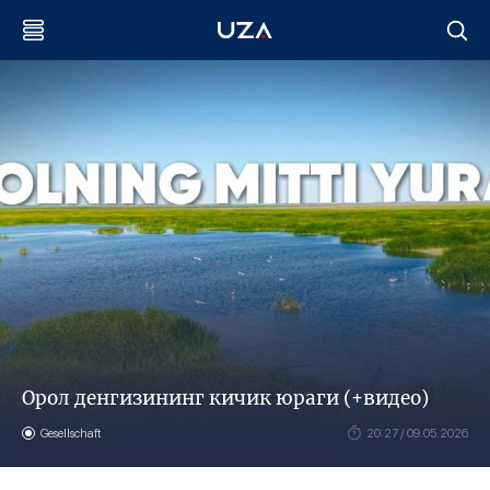
Орол денгизининг кичик юраги (+видео)
Gesellschaft
20:27 / 09.05.2026