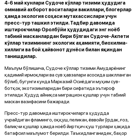
4-6 май кунлари Судоче кўллар тизими ҳудудига
оммавий ахборот воситалари вакиллари, блогерлар
ҳамда экология соҳаси мутахассислари учун
пресс-тур ташкил этилди. Тадбир давомида
иштирокчилар Оролбўйи ҳудудидаги энг ноёб
табиий масканлардан бири бўлган Судоче-Акпети
кўллар тизимининг экологик аҳамияти, биохилма-
хиллиги ва бой ҳайвонот дунёси билан яқиндан
танишдилар.
Маълум бўлишича, Судоче кўллар тизими Амударёнинг
қадимий ирмоқлари ва сув ҳавзалари асосида шаклланган
бўлиб, бугунги кунда Марказий Осиёдаги муҳим сув-
ботқоқ экотизимларидан бири сифатида эътироф
этилади. Ҳудуд айниқса миграцион қушлар учун табиий
маскан вазифасини бажаради.
Пресс-тур давомида иштирокчиларга ҳудудда
учрайдиган фламинго, оққуш, пеликан, ёввойи ўрдак, ғоз,
балиқчи қушлар ҳамда ноёб йиртқич қуш турлари ҳақида
батафсил маълумот берилди. Таъкидланганидек, баҳор