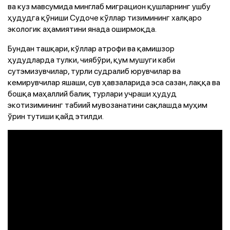
ва куз мавсумида минглаб миграцион қушларнинг ушбу
ҳудудга қўниши Судоче кўллар тизимининг халқаро
экологик аҳамиятини янада оширмоқда.
Бундан ташқари, кўллар атрофи ва қамишзор
ҳудудларда тулки, чиябўри, қум мушуги каби
сутэмизувчилар, турли судралиб юрувчилар ва
кемирувчилар яшаши, сув ҳавзаларида эса сазан, лаққа ва
бошқа маҳаллий балиқ турлари учраши ҳудуд
экотизимининг табиий мувозанатини сақлашда муҳим
ўрин тутиши қайд этилди.