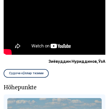
Зиёвуддин Нуриддинов, ЎзА
Судоче кўллар тизими
Höhepunkte