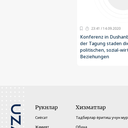
23:41 / 14.09.2020
Konferenz in Dushanb
der Tagung staden di
politischen, sozial-wi
Beziehungen
Рукнлар
Хизматлар
Сиёсат
Тадбирлар ёритиш учун му
Жамият
Обуна