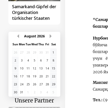
Samarkand-Gipfel der
Das erste
Organisation
Gipfeltreffen
türkischer Staaten
Zentralasien-China
“Самар
бошлар
August
2026
Нурбо
Sun
Mon
Tue
Wed
Thu
Fri
Sat
бўйич
бошлар
26
27
28
29
30
31
1
учун 
2
3
4
5
6
7
8
униве
9
10
11
12
13
14
15
2026 йи
16
17
18
19
20
21
22
Манзил
23
24
25
26
27
28
29
Самарқ
30
31
1
2
3
4
5
Unsere Partner
Тел.:
(9