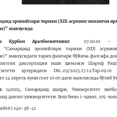
қанд эронийлари тарихи (ХIХ асрнинг иккинчи яр
и)” мавзусида
ев Қурбон Аралбоевичнинг
07.00.01 – 
а “Самарқанд эронийлари тарихи (ХIХ асрни
и)” мавзусидаги тарих фанлари бўйича фалсафа до
ёзилган диссертация иши ҳимояси Шароф Раш
рситети ҳузуридаги DSc..03/2025.27.12.Тар.
л 24 апрель куни соат 10:00 даги мажлисида бўлиб ў
:
140104, Самарқанд шаҳри, Университет хиёб
анд давлат университети.
Бош бино 1-қават, 105-хон
98
66
)
240-38-41