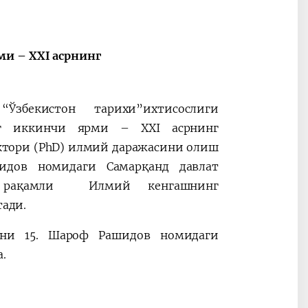
ми – ХХI асрнинг
“Ўзбекистон тарихи”ихтисослиги
нг иккинчи ярми – ХХI асрнинг
ктори (PhD) илмий даражасини олиш
идов номидаги Самарқанд давлат
09.01 рақамли Илмий кенгашнинг
тади.
они 15. Шароф Рашидов номидаги
а
.