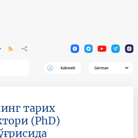
1
1
1
1
1
Kabinett
German
нинг тарих
тори (PhD)
ўғрисида