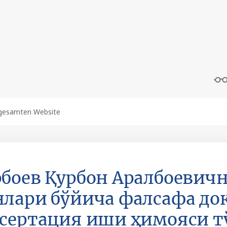
боев Қурбон Аралбоевич
лари бўйича фалсафа док
сертация иши ҳимояси т