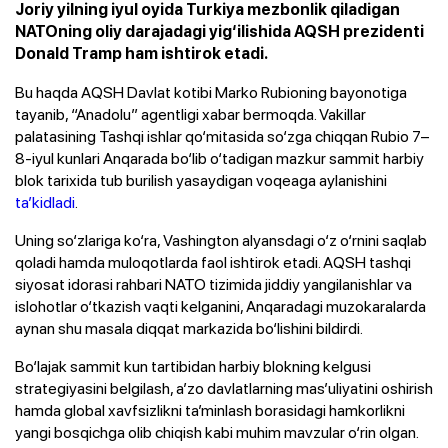
Joriy yilning iyul oyida Turkiya mezbonlik qiladigan
NATOning oliy darajadagi yig‘ilishida AQSH prezidenti
Donald Tramp ham ishtirok etadi.
Bu haqda AQSH Davlat kotibi Marko Rubioning bayonotiga
tayanib, “Anadolu” agentligi xabar bermoqda. Vakillar
palatasining Tashqi ishlar qo‘mitasida so‘zga chiqqan Rubio 7–
8-iyul kunlari Anqarada bo‘lib o‘tadigan mazkur sammit harbiy
blok tarixida tub burilish yasaydigan voqeaga aylanishini
ta’kidladi
.
Uning so‘zlariga ko‘ra, Vashington alyansdagi o‘z o‘rnini saqlab
qoladi hamda muloqotlarda faol ishtirok etadi. AQSH tashqi
siyosat idorasi rahbari NATO tizimida jiddiy yangilanishlar va
islohotlar o‘tkazish vaqti kelganini, Anqaradagi muzokaralarda
aynan shu masala diqqat markazida bo‘lishini bildirdi.
Bo‘lajak sammit kun tartibidan harbiy blokning kelgusi
strategiyasini belgilash, a’zo davlatlarning mas’uliyatini oshirish
hamda global xavfsizlikni ta’minlash borasidagi hamkorlikni
yangi bosqichga olib chiqish kabi muhim mavzular o‘rin olgan.