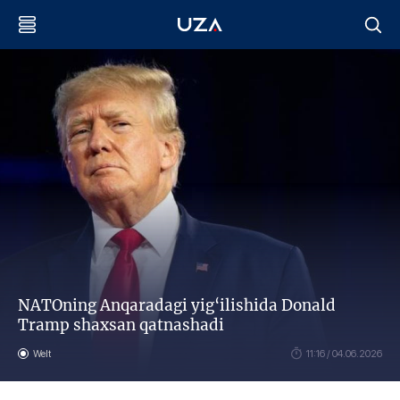
NATOning Anqaradagi yig‘ilishida Donald
Tramp shaxsan qatnashadi
Welt
11:16 / 04.06.2026