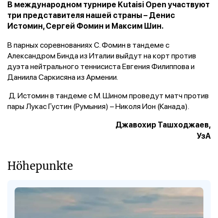
В международном турнире Kutaisi Open участвуют
три представителя нашей страны – Денис
Истомин, Сергей Фомин и Максим Шин.
В парных соревнованиях С. Фомин в тандеме с
Александром Бинда из Италии выйдут на корт против
дуэта нейтрального теннисиста Евгения Филиппова и
Даниила Саркисяна из Армении.
Д. Истомин в тандеме с М. Шином проведут матч против
пары Лукас Густин (Румыния) – Николя Ион (Канада).
Джавохир Ташходжаев,
УзА
Höhepunkte