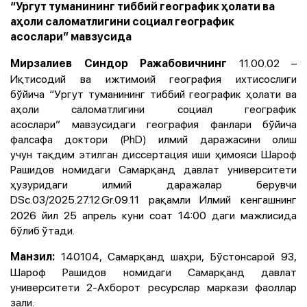
“Ургут туманининг тиббий географик ҳолати ва
аҳоли саломатлигини социал географик
асослари” мавзусида
11.00.02 –
Мирзалиев Синдор Ражабовичнинг
Иқтисодий ва ижтимоий география ихтисослиги
бўйича
“Ургут туманининг тиббий географик ҳолати ва
аҳоли саломатлигини социал географик
асослари”
мавзусидаги география фанлари бўйича
фалсафа доктори (PhD) илмий даражасини олиш
учун тақдим этилган диссертация иши ҳимояси
Шароф
Рашидов номидаги Самарқанд давлат университети
ҳузуридаги илмий даражалар берувчи
DSc.03/2025.27.12.Gr.09.11
рақамли Илмий кенгашнинг
2026 йил 25 апрель куни соат 14:00 даги мажлисида
бўлиб ўтади.
140104,
Самарқанд шаҳри, Бўстонсарой 93,
Манзил:
Шароф Рашидов номидаги Самарқанд давлат
университети 2-Ахборот ресурслар маркази фаоллар
зали.