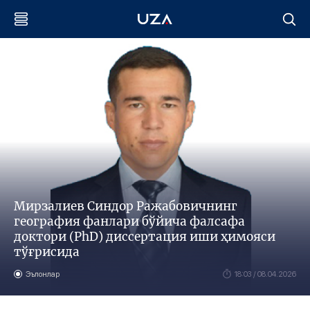
Мирзалиев Синдор Ражабовичнинг
география фанлари бўйича фалсафа
доктори (PhD) диссертация иши ҳимояси
тўғрисида
Эълонлар
18:03 / 08.04.2026