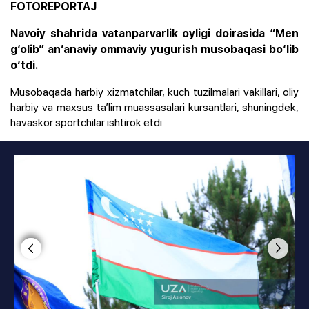
FOTOREPORTAJ
Navoiy shahrida vatanparvarlik oyligi doirasida “Men
g‘olib” an’anaviy ommaviy yugurish musobaqasi bo‘lib
o‘tdi.
Musobaqada harbiy xizmatchilar, kuch tuzilmalari vakillari, oliy
harbiy va maxsus ta’lim muassasalari kursantlari, shuningdek,
havaskor sportchilar ishtirok etdi.