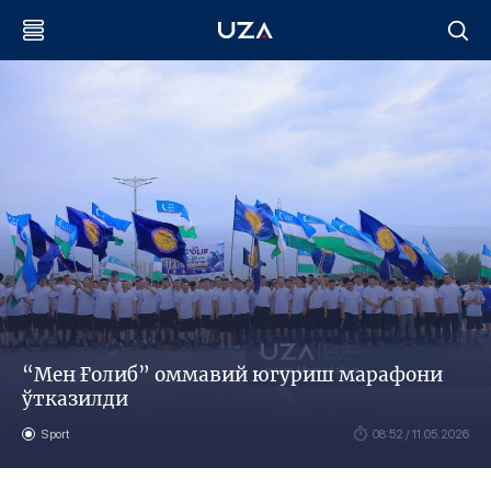
“Мен Ғолиб” оммавий югуриш марафони
ўтказилди
Sport
08:52 / 11.05.2026