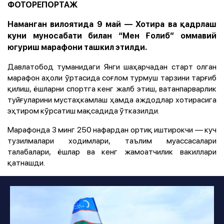
ФОТОРЕПОРТАЖ
Наманган вилоятида 9 май — Хотира ва қадрлаш
куни муносабати билан “Мен Ғолиб” оммавий
югуриш марафони ташкил этилди.
Давлатобод туманидаги Янги шаҳарчадан старт олган
марафон аҳоли ўртасида соғлом турмуш тарзини тарғиб
қилиш, ёшларни спортга кенг жалб этиш, ватанпарварлик
туйғуларини мустаҳкамлаш ҳамда аждодлар хотирасига
эҳтиром кўрсатиш мақсадида ўтказилди.
Марафонда 3 минг 250 нафардан ортиқ иштирокчи — куч
тузилмалари ходимлари, таълим муассасалари
талабалари, ёшлар ва кенг жамоатчилик вакиллари
қатнашди.