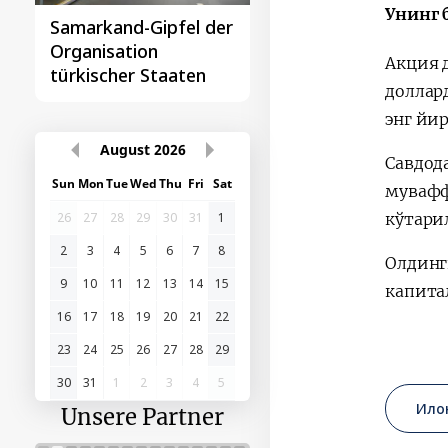
Унинг 
Samarkand-Gipfel der
Das erste
Organisation
Gipfeltreffen
Акция 
türkischer Staaten
Zentralasien-China
доллар
энг йи
August
2026
Савдод
Sun
Mon
Tue
Wed
Thu
Fri
Sat
мувафф
26
27
28
29
30
31
1
кўтари
2
3
4
5
6
7
8
Олдинг
9
10
11
12
13
14
15
капита
16
17
18
19
20
21
22
23
24
25
26
27
28
29
30
31
1
2
3
4
5
Ило
Unsere Partner