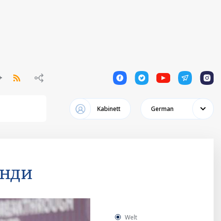
1
1
1
1
1
Kabinett
German
анди
Welt