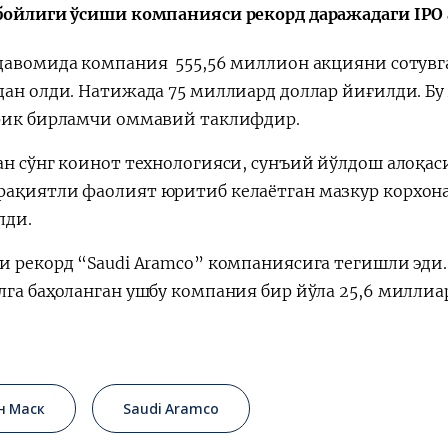
бойлиги ўсиши компанияси рекорд даражадаги IPO
давомида компания 555,56 миллион акцияни сотувга 
дан олди. Натижада 75 миллиард доллар йиғилди. Бу
рик бирламчи оммавий таклифдир.
ан сўнг коинот технологияси,
сунъий
йўлдош алоқаси
ақиятли фаолият юритиб келаётган мазкур корхона
лди.
и рекорд “Saudi Aramco” компаниясига тегишли эди. 
лга баҳоланган ушбу компания бир йўла 25,6 миллиа
н Маск
Saudi Aramco