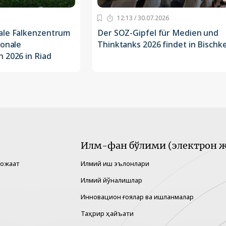
12:13 / 30.07.2026
ale Falkenzentrum
Der SOZ-Gipfel für Medien und
ionale
Thinktanks 2026 findet in Bischke
 2026 in Riad
Илм-фан бўлими (электрон ж
рожаат
Илмий иш эълонлари
Илмий йўналишлар
Инновацион ғоялар ва ишланмалар
Таҳрир ҳайъати