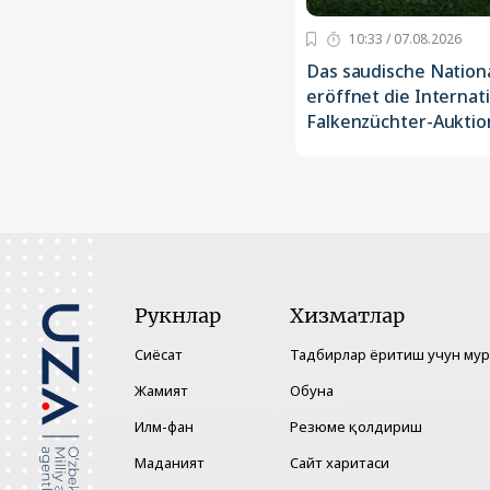
10:33 / 07.08.2026
Das saudische Nation
eröffnet die Internat
Falkenzüchter-Auktion
Рукнлар
Хизматлар
Сиёсат
Тадбирлар ёритиш учун му
Жамият
Обуна
Илм-фан
Резюме қолдириш
Маданият
Сайт харитаси