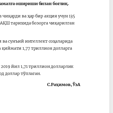
 амалга ошириши билан боғлиқ.
чиқарди ва ҳар бир акция учун 135
 АҚШ тарихида бозорга чиқарилган
 ва сунъий интеллект соҳаларида
 қиймати 1,77 триллион долларга
2019 йил 1,71 триллион долларлик
рд доллар тўплаган.
С.Раҳимов, ЎзА