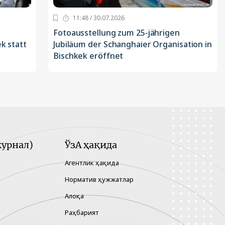
11:48 / 30.07.2026
Fotoausstellung zum 25-jährigen
k statt
Jubiläum der Schanghaier Organisation in
Bischkek eröffnet
урнал)
ЎзА ҳақида
Агентлик ҳақида
Норматив ҳужжатлар
Алоқа
Раҳбарият