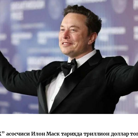
X” асосчиси Илон Маск тарихда триллион доллар то