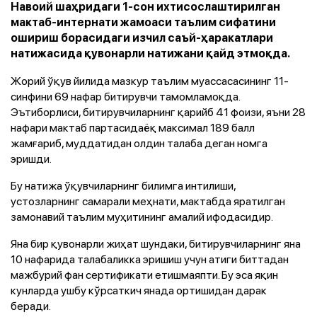
Навоий шаҳридаги 1-сон ихтисослаштирилган
мактаб-интернати жамоаси таълим сифатини
ошириш борасидаги изчил саъй-ҳаракатлари
натижасида қувонарли натижани қайд этмоқда.
Жорий ўқув йилида мазкур таълим муассасасининг 11-
синфини 69 нафар битирувчи тамомламоқда.
Эътиборлиси, битирувчиларнинг қарийб 41 фоизи, яъни 28
нафари мактаб партасидаёқ максимал 189 балл
жамғариб, муддатидан олдин талаба деган номга
эришди.
Бу натижа ўқувчиларнинг билимга интилиши,
устозларнинг самарали меҳнати, мактабда яратилган
замонавий таълим муҳитининг амалий ифодасидир.
Яна бир қувонарли жиҳат шундаки, битирувчиларнинг яна
10 нафарида талабаликка эришиш учун атиги биттадан
мажбурий фан сертификати етишмаяпти. Бу эса яқин
кунларда ушбу кўрсаткич янада ортишидан дарак
беради.