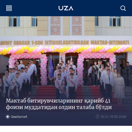
Мактаб битирувчиларининг қарийб 41
фоизи муддатидан олдин талаба бўлди
Gesellschaft
15:21 / 15.05.2026