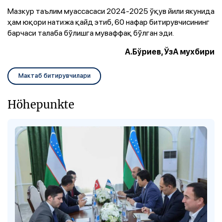
Мазкур таълим муассасаси 2024-2025 ўқув йили якунида
ҳам юқори натижа қайд этиб, 60 нафар битирувчисининг
барчаси талаба бўлишга муваффақ бўлган эди.
А.Бўриев, ЎзА мухбири
Мактаб битирувчилари
Höhepunkte