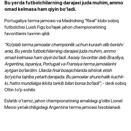
Bu yerda futbolchilarning darajasi juda muhim, ammo
omad kelmasa ham qiyin bo‘ladi.
Portugaliya terma jamoasi va Madridning "Real" klubi sobiq
futbolchisi Luish Figu bo‘lajak jahon chempionatining
favoritlarini taxmin qildi.
"Ko‘plab terma jamoalar chempionlik uchun kurash olib borishi
aniq. Bu yerda futbolchilarning darajasi juda muhim, ammo
omad kelmasa ham qiyin bo‘ladi. Asosiy favoritlar deb Braziliya,
Argentina, Ispaniya, Portugali va Fransiya terma jamoalarini
aytgan bo‘lardim. Ularda final bosqichlarida ishtirok etish
bo‘yicha tajriba yetarli darajada. Bu jamoalar shunchalik kuchli-
ki, hatto mundialga ikkita tarkib bilan borsa bo‘ladi"
, - dedi sobiq
Oltin to‘p sohibi.
Eslatib o‘tamiz, jahon chempionatining amaldagi g‘olibi Lionel
Messi yetakchiligidagi Argentina terma jamoasi hisoblanadi.