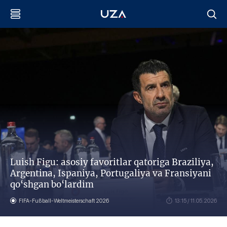
Luish Figu: asosiy favoritlar qatoriga Braziliya,
Argentina, Ispaniya, Portugaliya va Fransiyani
qo‘shgan bo‘lardim
FIFA-Fußball-Weltmeisterschaft 2026
13:15 / 11.05.2026