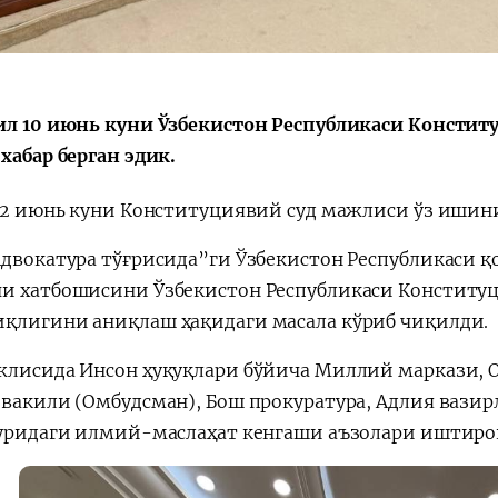
ил 10 июнь куни Ўзбекистон Республикаси Констит
хабар берган эдик.
 12 июнь куни Конституциявий суд мажлиси ўз ишин
Адвокатура тўғрисида”ги Ўзбекистон Республикаси 
и хатбошисини Ўзбекистон Республикаси Конституци
қлигини аниқлаш ҳақидаги масала кўриб чиқилди
жлисида Инсон ҳуқуқлари бўйича Миллий маркази, 
 вакили (Омбудсман), Бош прокуратура, Адлия вази
зуридаги илмий-маслаҳат кенгаши аъзолари иштир