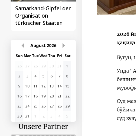
Samarkand-Gipfel der
Das erste
Organisation
Gipfeltreffen
türkischer Staaten
Zentralasien-China
2026 й
ҳақида 
August
2026
Sun
Mon
Tue
Wed
Thu
Fri
Sat
Бугун,
26
27
28
29
30
31
1
Унда “
2
3
4
5
6
7
8
бешинч
9
10
11
12
13
14
15
мувофи
16
17
18
19
20
21
22
Суд ма
23
24
25
26
27
28
29
бўйича
30
31
1
2
3
4
5
суд ҳу
Unsere Partner