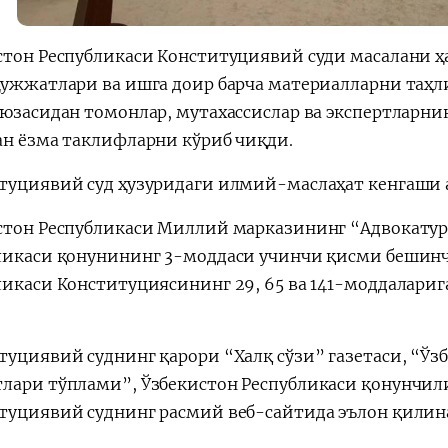
стон Республикаси Конституциявий суди масалани ҳ
ҳужжатлари ва ишга доир барча материалларни таҳл
 юзасидан томонлар, мутахассислар ва экспертларн
ан ёзма таклифларни кўриб чиқди.
туциявий суд ҳузуридаги илмий-маслаҳат кенгаши
стон Республикаси Миллий марказининг “Адвокатур
ликаси қонунининг 3-моддаси учинчи қисми бешин
ликаси Конституциясининг 29, 65 ва 141-моддалариг
туциявий суднинг қарори “Халқ сўзи” газетаси, “Ўз
лари тўплами”, Ўзбекистон Республикаси қонунчил
туциявий суднинг расмий веб-сайтида эълон қили