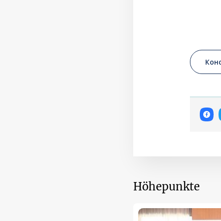
Кон
Höhepunkte