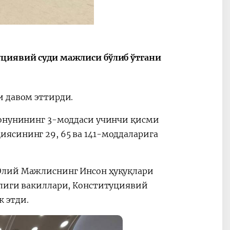
уциявий суди мажлиси бўлиб ўтгани
и давом эттирди.
қонунининг 3-моддаси учинчи қисми
ясининг 29, 65 ва 141-моддаларига
.
Олий Мажлиснинг Инсон ҳуқуқлари
рлиги вакиллари, Конституциявий
ок этди.