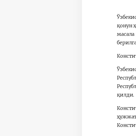
Ўзбеки
қонун 
масала
берилг
Консти
Ўзбеки
Респуб
Респуб
қилди.
Консти
ҳужжат
Консти