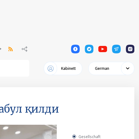
1
1
1
1
1
Kabinett
German
абул қилди
Gesellschaft