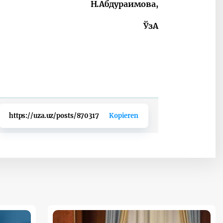
Н.Абдураимова,
ЎзА
https://uza.uz/posts/870317
Kopieren