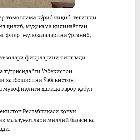
ар томонлама кўриб чиқиб, тегишли
ил қилиб, муҳокама қилинаётган
инг фикр-мулоҳазаларини ўрганиб,
 аъзолари фикрларини тинглади.
а тўғрисида”ги Ўзбекистон
чи хатбошисини Ўзбекистон
а мувофиқлиги ҳақида қарор қабул
бекистон Республикаси қонун
ик маълумотлари миллий базаси ва
нади.