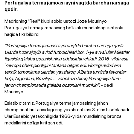
Portugaliya terma jamoasi ayni vaqtda barcha narsaga
qodir.
Madridning "Real" klubi sobiq ustozi Joze Mourinyo
Portugaliya terma jamoasining bo‘lajak mundialdagi ishtiroki
haqida fikr bildirdi.
"Portugaliya terma jamoasi ayni vaqtda barcha narsaga qodir.
Ularda hozir ajoyib avlod futbolchilari bor. 1-yil avval ular Millatlar
ligasida g‘alaba qozonishning uddasidan chiqdi. 2016-yilda esa
Yevropa chempionligini tantana qilgan edi. Hozirgi avlod esa
texnik tomonlama ulardan yaxshiroq. Albatta turnirda favoritlar
ko‘p, Argentina, Braziliya ... vahokazo biroq Portugaliya ham
jahon chempionatida g‘alaba qozonishi mumkin"
, - dedi
Mourinyo.
Eslatib o‘tamiz, Portugaliya terma jamoasining jahon
chempionatlari tarixidagi eng yaxshi natijasi 3-o‘rin hisoblanadi.
Ular Eusebio yetakchiligida 1966-yilda mundialning bronza
medallarini qo‘lga kiritgan edi.