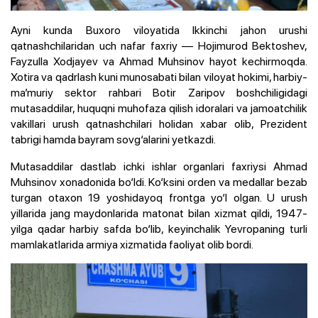
Ayni kunda Buxoro viloyatida Ikkinchi jahon urushi
qatnashchilaridan uch nafar faxriy — Hojimurod Bektoshev,
Fayzulla Xodjayev va Ahmad Muhsinov hayot kechirmoqda.
Xotira va qadrlash kuni munosabati bilan viloyat hokimi, harbiy-
ma’muriy sektor rahbari Botir Zaripov boshchiligidagi
mutasaddilar, huquqni muhofaza qilish idoralari va jamoatchilik
vakillari urush qatnashchilari holidan xabar olib, Prezident
tabrigi hamda bayram sovg‘alarini yetkazdi.
Mutasaddilar dastlab ichki ishlar organlari faxriysi Ahmad
Muhsinov xonadonida bo‘ldi. Ko‘ksini orden va medallar bezab
turgan otaxon 19 yoshidayoq frontga yo‘l olgan. U urush
yillarida jang maydonlarida matonat bilan xizmat qildi, 1947-
yilga qadar harbiy safda bo‘lib, keyinchalik Yevropaning turli
mamlakatlarida armiya xizmatida faoliyat olib bordi.