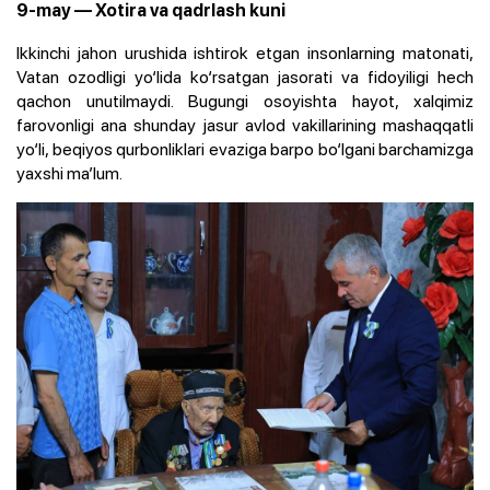
9-may — Xotira va qadrlash kuni
Ikkinchi jahon urushida ishtirok etgan insonlarning matonati,
Vatan ozodligi yo‘lida ko‘rsatgan jasorati va fidoyiligi hech
qachon unutilmaydi. Bugungi osoyishta hayot, xalqimiz
farovonligi ana shunday jasur avlod vakillarining mashaqqatli
yo‘li, beqiyos qurbonliklari evaziga barpo bo‘lgani barchamizga
yaxshi ma’lum.