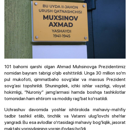
101 bahorni qarshi olgan Ahmad Muhsinovga Prezidentimiz
nomidan bayram tabrigi o‘qib eshittirildi. Unga 30 million so‘m
pul mukofoti, qimmatbaho sovg‘alar va maxsus Prezident
sovg‘asi topshirildi. Shuningdek, ichki ishlar vazirligi, viloyat
hokimligi, “Nuroniy” jamg‘armasi hamda boshqa tashkilotlar
tomonidan ham ehtirom va moddiy rag‘bat ko‘rsatildi.
Uchrashuv davomida yoshlar ishtirokida ma’naviy-ma’rifiy
tadbir tashkil etilib, tinchlik va Vatanni ulug‘lovchi she’rlar
yangradi. Bu esa avlodlar o‘rtasidagi ma’naviy bog‘liqlik, jasorat
maktabi vorisiyligining yorqin ifodasi bo‘ldi.