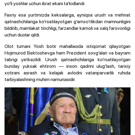
yo‘li yoshlar uchun ibrat ekani ta’kidlandi.
Faxriy esa yurtimizda keksalarga, ayniqsa urush va mehnat
qatnashchilariga ko‘rsatilayotgan g‘amxo‘rlikdan mamnunligini
bildirib, mamlakat tinchligi, farzandlar kamoli va xalq farovonligi
uchun duolar qildi.
Olot tumani Yosh botir mahallasida istiqomat qilayotgan
Hojimurod Bektoshevga ham Prezident sovg‘alari va bayram
tabrigi yetkazildi. Urush qatnashchilariga ko‘rsatilayotgan
bunday yuksak ehtirom — inson qadrini ulug‘lash, tarixiy
xotirani asrash va kelajak avlodni vatanparvarlik ruhida
tarbiyalashning muhim namunasidir.