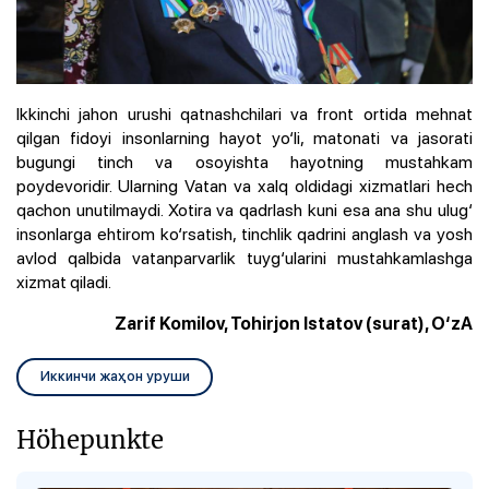
Ikkinchi jahon urushi qatnashchilari va front ortida mehnat
qilgan fidoyi insonlarning hayot yo‘li, matonati va jasorati
bugungi tinch va osoyishta hayotning mustahkam
poydevoridir. Ularning Vatan va xalq oldidagi xizmatlari hech
qachon unutilmaydi. Xotira va qadrlash kuni esa ana shu ulug‘
insonlarga ehtirom ko‘rsatish, tinchlik qadrini anglash va yosh
avlod qalbida vatanparvarlik tuyg‘ularini mustahkamlashga
xizmat qiladi.
Zarif Komilov, Tohirjon Istatov (surat), O‘zA
Иккинчи жаҳон уруши
Höhepunkte