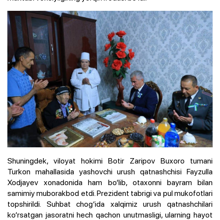
Shuningdek, viloyat hokimi Botir Zaripov Buxoro tumani
Turkon mahallasida yashovchi urush qatnashchisi Fayzulla
Xodjayev xonadonida ham bo‘lib, otaxonni bayram bilan
samimiy muborakbod etdi. Prezident tabrigi va pul mukofotlari
topshirildi. Suhbat chog‘ida xalqimiz urush qatnashchilari
ko‘rsatgan jasoratni hech qachon unutmasligi, ularning hayot