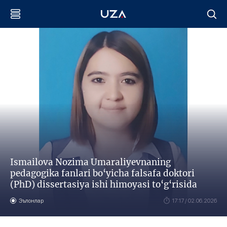
Ismailova Nozima Umaraliyevnaning
pedagogika fanlari bo‘yicha falsafa doktori
(PhD) dissertasiya ishi himoyasi to‘g‘risida
Эълонлар
17:17 / 02.06.2026