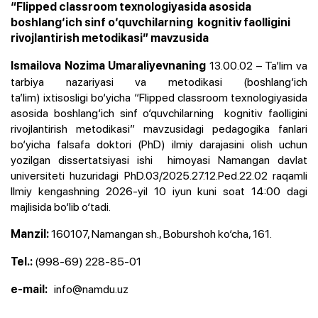
“Flipped classroom texnologiyasida asosida
boshlang‘ich sinf o‘quvchilarning kognitiv faolligini
rivojlantirish metodikasi” mavzusida
13.00.02 – Ta’lim va
Ismailova Nozima Umaraliyevnaning
tarbiya nazariyasi va metodikasi (boshlang‘ich
ta’lim) ixtisosligi bo‘yicha “Flipped classroom texnologiyasida
asosida boshlang‘ich sinf o‘quvchilarning kognitiv faolligini
rivojlantirish metodikasi” mavzusidagi pedagogika fanlari
bo‘yicha falsafa doktori (PhD) ilmiy darajasini olish uchun
yozilgan dissertatsiyasi ishi himoyasi
Namangan davlat
universiteti huzuridagi PhD.03/2025.27.12.Ped.22.02 raqamli
Ilmiy
kengashning 2026-yil 10 iyun kuni soat 14:00 dagi
majlisida bo‘lib o‘tadi.
160107, Namangan sh., Boburshoh ko‘cha, 161.
Manzil:
(998-69) 228-85-01
Tel.:
info@namdu.uz
e-mail: