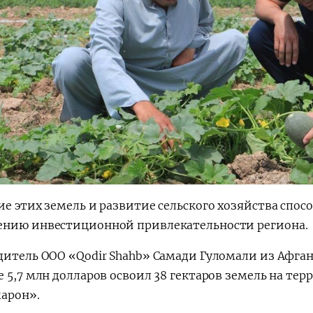
ие этих земель и развитие сельского хозяйства спос
нию инвестиционной привлекательности региона.
дитель ООО «Qodir Shahb» Самади Гуломали из Афган
е 5,7 млн долларов освоил 38 гектаров земель на т
арон».