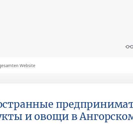
остранные предпринима
кты и овощи в Ангорско