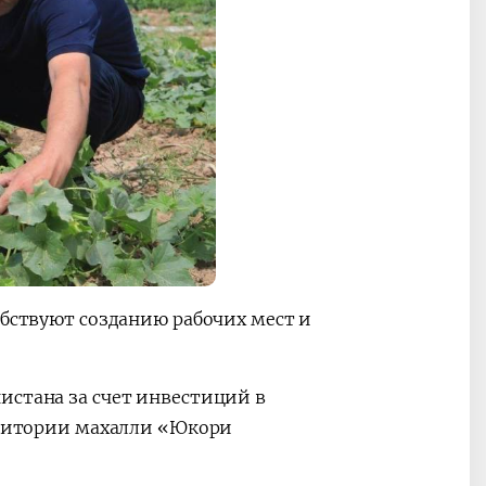
обствуют созданию рабочих мест и
истана за счет инвестиций в
ерритории махалли «Юкори