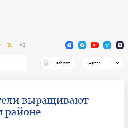
1
1
1
1
1
Kabinett
German
тели выращивают
м районе