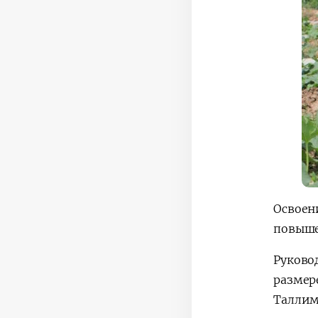
Освоен
повыше
Руково
размер
Таллим