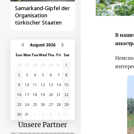
Samarkand-Gipfel der
Das erste
Organisation
Gipfeltreffen
türkischer Staaten
Zentralasien-China
В наше
иностр
August
2026
Sun
Mon
Tue
Wed
Thu
Fri
Sat
Неиспо
26
27
28
29
30
31
1
интере
2
3
4
5
6
7
8
9
10
11
12
13
14
15
16
17
18
19
20
21
22
23
24
25
26
27
28
29
30
31
1
2
3
4
5
Unsere Partner