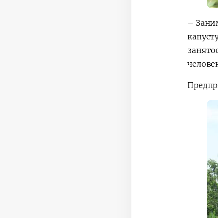
– Зани
капусту
занято
человек
Предпр