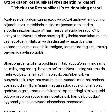
O‘zbekiston Respublikasi Prezidentining qarori
O‘zbekiston Respublikasi Prezidentining qarori
Azal-azaldan xalqimizning ezgu va go‘zal qadriyatlarini, uning
olijanob orzu-intilishlarini o‘zida mujassam etib, qadim
ajdodlarimizdan bizga o‘lmas meros sifatida bezavol o‘tib
kelayotgan Navro‘zi olam mustaqillik yillarida mamlakatimizda
yashayotgan millati, tili va dinidan qat’iy nazar, barcha
vatandoshlarimiz orziqib kutadigan, tom ma’nodagi umumxalq
bayramiga aylanib qoldi.
Sharqona yangi yilning boshlanishi, tabiat uyg‘onishining ramzi,
asl milliy, eng ardoqli bayram bo‘lmish Navro‘zning yurtimizda
mehr-oqibat, hamjihatlik, insoniylik, bag‘rikenglik va
bunyodkorlik, xayr-saxovat muhitini yanada mustahkamlash,
yosh avlodni milliy an’analarimizga sadoqat va umuminsoniy
qadriyatlarga hurmat ruhida kamol toptirishdagi o‘rni va ta’siri
tobora ortib borayotganini inobatga olib hamda bu qutlug‘
ayyomni yuksak saviyada nishonlash maqsadida: