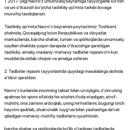
1. 2017-yilgi Navro‘z umumxalq bayramiga tayyorgarlik ko‘rish
va uni o‘tkazish bo‘yicha tashkiliy qo‘mita tarkibi ilovaga
muvofiq tasdiqlansin.
Tashkiliy qo‘mita Navro‘z bayramini poytaxtimiz Toshkent
shahrida, Qoraqalpog‘iston Respublikasi va viloyatlar
markazlarida, barcha shahar, tuman va qishloqlarda umumxalq
sayillari shaklida yuqori darajada o‘tkazishga qaratilgan
tashkiliy-amaliy, madaniy-ma’naviy tadbirlar rejasini o‘n kun
muddatda ishlab chiqsin va amalga oshirsin.
2. Tadbirlar rejasini tayyorlashda quyidagi masalalarga alohida
e’tibor qaratilsin:
Navro‘z kunlarida insonning tabiat bilan uzviyligini, o‘zini uning
ajralmas bir qismi sifatida his etishini ifoda etadigan, atrof-
muhitni, ona zaminni ardoqlab, uning ne’matlarini, bugungi tinch
hayotni qadrlab, shukronalik tuyg‘usi bilan yashashga da’vat
qiladigan ma’naviy-ma’rifiy tadbirlarni uyushtirish;
barcha shahar va qishloqlarda bo‘lib o‘tadigan tadbirlarda,