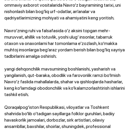
ommaviy axborot vositalarida Navro‘z bayramining tarixi, uni
nishonlash bilan bog‘liq urf-odatlar, an’analar va
qadriyatlarimizning mohiyati va ahamiyatini keng yoritish;
Navro‘zning ruhi va falsafasida o‘z aksini topgan mehr-
muruvvat, ahillik va totuvlik, yoshi ulug‘ insonlar, tabarruk
otaxon va onaxonlarni har tomonlama e’zozlash, ko‘makka
muhtoj insonlarga beg‘araz yordam berish bilan bog‘liq xayriya
tadbirlarini amalga oshirish;
yangi dehqonchilik mavsumining boshlanishi, yasharish va
yangilanish, qut-baraka, obodlik va farovonlik ramzi bo‘lmish
Navro‘z faslida mahallalarda, shahar va qishloqlarda hasharlar,
keng ko‘lamdagi obodonchilik va ko‘kalamzorlashtirish ishlarini
tashkil etish;
Qoraqalpog‘iston Respublikasi, viloyatlar va Toshkent
shahrida bo‘lib o‘tadigan sayillarga folklor guruhlari, badiiy
havaskorlik jamoalari, dorbozlar, sirk artistlari, oilaviy
ansambllar, baxshilar, shoirlar, shuningdek, professional