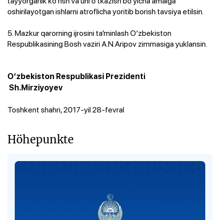
tayyorgarlik ko‘rish va uni o‘tkazish bo‘yicha amalga
oshirilayotgan ishlarni atroflicha yoritib borish tavsiya etilsin.
5. Mazkur qarorning ijrosini ta’minlash O‘zbekiston
Respublikasining Bosh vaziri A.N.Aripov zimmasiga yuklansin.
O‘zbekiston Respublikasi Prezidenti
Sh.Mirziyoyev
Toshkent shahri, 2017-yil 28-fevral
Höhepunkte