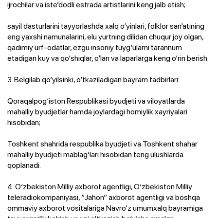
ijrochilar va iste’dodli estrada artistlarini keng jalb etish;
sayil dasturlarini tayyorlashda xalq o‘yinlari, folklor san’atining
eng yaxshi namunalarini, elu yurtning dilidan chuqur joy olgan,
qadimiy urf-odatlar, ezgu insoniy tuyg‘ularni tarannum
etadigan kuy va qo‘shiqlar, o‘lan va laparlarga keng o‘rin berish.
3. Belgilab qo‘yilsinki, o‘tkaziladigan bayram tadbirlari:
Qoraqalpog‘iston Respublikasi byudjeti va viloyatlarda
mahalliy byudjetlar hamda joylardagi homiylik xayriyalari
hisobidan;
Toshkent shahrida respublika byudjeti va Toshkent shahar
mahalliy byudjeti mablag‘lari hisobidan teng ulushlarda
qoplanadi.
4. O‘zbekiston Milliy axborot agentligi, O‘zbekiston Milliy
teleradiokompaniyasi, “Jahon” axborot agentligi va boshqa
ommaviy axborot vositalariga Navro‘z umumxalq bayramiga