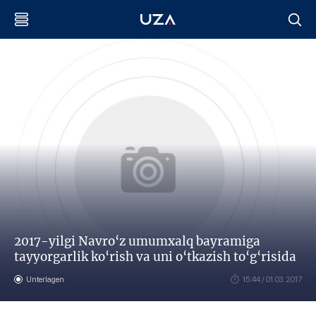
2017-yilgi Navro‘z umumxalq bayramiga
tayyorgarlik ko‘rish va uni o‘tkazish to‘g‘risida
Unterlagen
15:44 / 01.03.2017