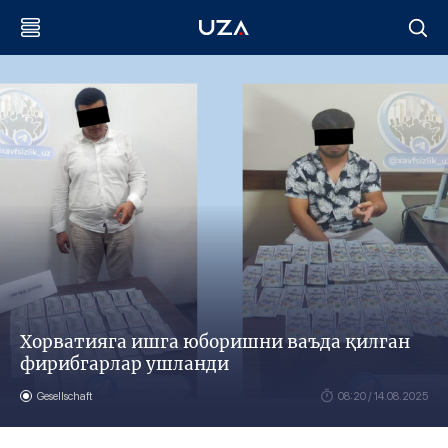
Хорватияга ишга юборишни ваъда қилган
фирибгарлар ушланди
Gesellschaft
08:20 / 14.08.2025