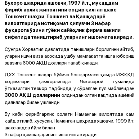
Бухоро шаҳрида яшовчи, 1997 й.т., муқаддам
фирибгарлик жиноятини содир қилган шахс
Тошкент шаҳри, Тошкент ва Қашқадарё
вилоятларида истиқомат қилувчи 3 нафар
фуқарога ўзини гўёки сайёҳлик фирма вакили
сифатида таништириб, уларнинг ишончига киради.
Сўнгра Хорватия давлатида танишлари борлигини айтиб,
уларни ишчи виза асосида ушбу мамлакатга ишга юбориш
эвазига 6000 АҚШ доллари талаб қилади.
ДХХ Тошкент шаҳар бўйича бошқармаси ҳамда ИЖҚКД
ходимлари ҳамкорлигида Яккасарой туманида
ўтказилган тезкор тадбирда, у сўралган пул маблағидан
олдиндан олган вақтида ашёвий
3000 АҚШ долларини
далиллар билан ушланди.
Бу каби фирибгарлик ҳолати Наманган вилоятида ҳам
қайд этилиб, хусусан, Наманган шаҳрида яшовчи, 1999 й.т.
шахс алдов йўли билан
3 нафар ҳамшаҳарининг ишончига киради.