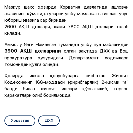
Мазкур шахс ҳозирда Хорватия давлатида ишловчи
акасининг кўмагида уларни ушбу мамлакатга ишлаш учун
юбориш эвазига ҳар биридан
2600 АҚШ доллари, жами 7800 АҚШ доллари талаб
қилади.
Аммо, у Янги Наманган туманида ушбу пул маблағидан
олган вақтида ДХХ ва Бош
3900 АҚШ долларини
прокуратура ҳузуридаги Департамент ходимлари
томонидан қўлга олинди.
Ҳозирда иккала қонунбузарга нисбатан Жиноят
Кодексининг 168-моддаси (фирибгарлик) 2-қисми “а”
банди билан жиноят ишлари қўзғатилиб, тергов
ҳаракатлари олиб борилмоқда.
Хорватия
ДХХ