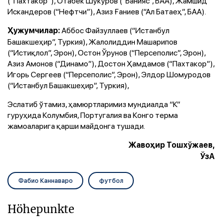
(“Пахтакор”), Отабек Шукуров (“Банияс”, БАА), Жамшид
Искандеров (“Нефтчи”), Азиз Ғаниев (“Ал Батаеҳ”, БАА).
Аббос Файзуллаев (“Истанбул
Ҳужумчилар:
Башакшеҳир”, Туркия), Жалолиддин Машарипов
(“Истиқлол”, Эрон), Остон Ўрунов (“Персеполис”, Эрон),
Азиз Амонов (“Динамо”), Достон Ҳамдамов (“Пахтакор”),
Игорь Сергеев (“Персеполис”, Эрон), Элдор Шомуродов
(“Истанбул Башакшеҳир”, Туркия),
Эслатиб ўтамиз, ҳамюртларимиз мундиалда “К”
гуруҳида Колумбия, Португалия ва Конго терма
жамоаларига қарши майдонга тушади.
Жавоҳир Тошхўжаев,
ЎзА
Фабио Каннаваро
футбол
Höhepunkte