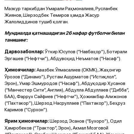
Мазкур таркибдан Умарали Раҳмоналиев, Русланбек
Жиянов, Шерзодбек Темиров ҳамда Жасур
Жалолиддинов тушиб қолган.
Мундиалда қатнашадиган 26 нафар футболчи билан
танишинг:
Ўткир Юсупов (“Навбаҳор”), Ботирали
Дарвозабонлар:
Эргашев (“Нефтчи”), Абдувоҳид Неъматов (“Насаф”).
Авазбек Ўлмасалиев (ОКМК), Жаҳонгир
Ҳимоячилар:
Ўрозов (“Динамо”), Рустам Ашурматов (“Истиқлол”,
Эрон), Умар Эшмуродов (“Насаф”), Абдуқодир Ҳусанов
(“Манчестер Сити”, Англия), Абдулла Абдуллаев (“Дибба”,
БАА), Фаррух Сайфиев (“Нефтчи”), Ҳожиакбар Алижонов
(“Пахтакор”), Шерзод Насруллаев (“Пахтакор”), Беҳруз
Каримов (“Сурхон”).
Шерзод Эсанов (“Бухоро”), Одил
Ярим ҳимоячилар:
Ҳамробеков (“Трактор”, Эрон), Акмал Мозговой