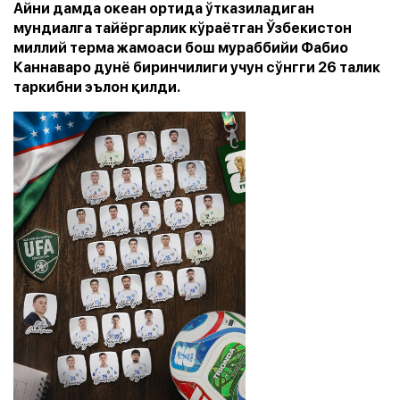
Айни дамда океан ортида ўтказиладиган
мундиалга тайёргарлик кўраётган Ўзбекистон
миллий терма жамоаси бош мураббийи Фабио
Каннаваро дунё биринчилиги учун сўнгги 26 талик
таркибни эълон қилди.