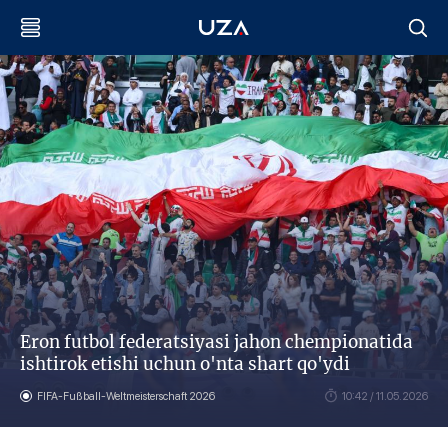
Eron futbol federatsiyasi jahon chempionatida
ishtirok etishi uchun o'nta shart qo'ydi
FIFA-Fußball-Weltmeisterschaft 2026
10:42 / 11.05.2026