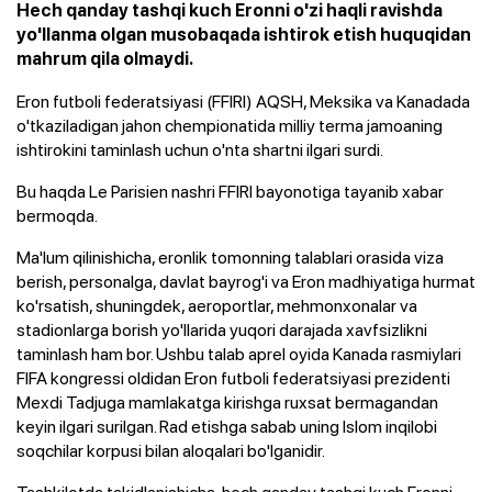
Hech qanday tashqi kuch Eronni o'zi haqli ravishda
yo'llanma olgan musobaqada ishtirok etish huquqidan
mahrum qila olmaydi.
Eron futboli federatsiyasi (FFIRI) AQSH, Meksika va Kanadada
o'tkaziladigan jahon chempionatida milliy terma jamoaning
ishtirokini taminlash uchun o'nta shartni ilgari surdi.
Bu haqda Le Parisien nashri FFIRI bayonotiga tayanib xabar
bermoqda.
Ma'lum qilinishicha, eronlik tomonning talablari orasida viza
berish, personalga, davlat bayrog'i va Eron madhiyatiga hurmat
ko'rsatish, shuningdek, aeroportlar, mehmonxonalar va
stadionlarga borish yo'llarida yuqori darajada xavfsizlikni
taminlash ham bor. Ushbu talab aprel oyida Kanada rasmiylari
FIFA kongressi oldidan Eron futboli federatsiyasi prezidenti
Mexdi Tadjuga mamlakatga kirishga ruxsat bermagandan
keyin ilgari surilgan. Rad etishga sabab uning Islom inqilobi
soqchilar korpusi bilan aloqalari bo'lganidir.
Tashkilotda takidlanishicha, hech qanday tashqi kuch Eronni