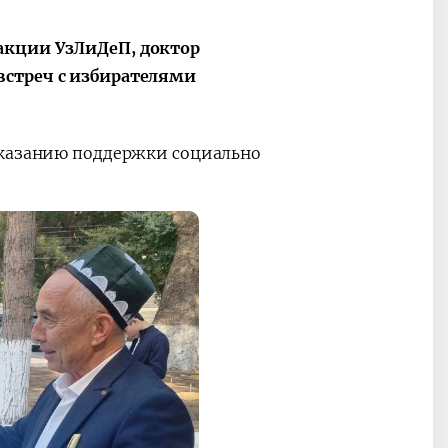
акции УзЛиДеП, доктор
встреч с избирателями
оказанию поддержки социально