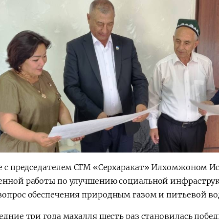
де с председателем СГМ «Серхаракат» Илхомжоном 
енной работы по улучшению социальной инфраструкт
вопрос обеспечения природным газом и питьевой во
ледние три года махалля шесть раз становилась по