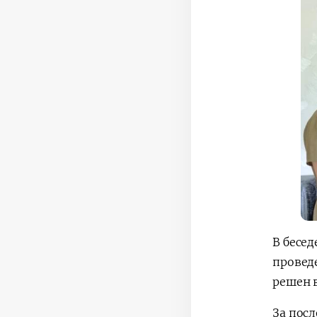
В бесе
провед
решен 
За пос