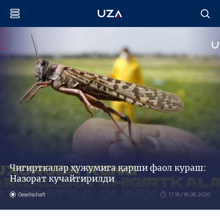
Чигирткалар ҳужумига қарши фаол кураш:
Назорат кучайтирилди
Gesellschaft
17:16 / 16.06.2026