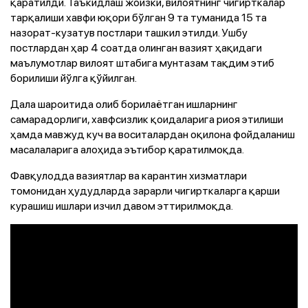
қаратилди. Таъкидлаш жоизки, вилоятнинг чигирткалар
тарқалиши хавфи юқори бўлган 9 та туманида 15 та
назорат-кузатув постлари ташкил этилди. Ушбу
постлардан ҳар 4 соатда олинган вазият ҳақидаги
маълумотлар вилоят штабига мунтазам тақдим этиб
борилиши йўлга қўйилган.
Дала шароитида олиб борилаётган ишларнинг
самарадорлиги, хавфсизлик қоидаларига риоя этилиши
ҳамда мавжуд куч ва воситалардан оқилона фойдаланиш
масалаларига алоҳида эътибор қаратилмоқда.
Фавқулодда вазиятлар ва карантин хизматлари
томонидан ҳудудларда зарарли чигирткаларга қарши
курашиш ишлари изчил давом эттирилмоқда.