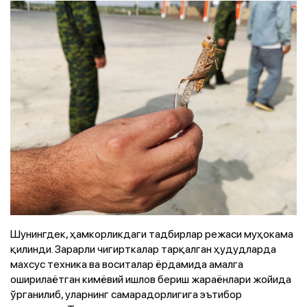
Шунингдек, ҳамкорликдаги тадбирлар режаси муҳокама
қилинди. Зарарли чигирткалар тарқалган ҳудудларда
махсус техника ва воситалар ёрдамида амалга
оширилаётган кимёвий ишлов бериш жараёнлари жойида
ўрганилиб, уларнинг самарадорлигига эътибор