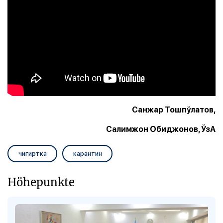
Санжар Тошпўлатов,
Салимжон Обиджонов, ЎзА
чигиртка
карантин
Höhepunkte