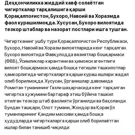
Деҳқончиликка жиддий хавф солаётган
чигирткалар тарқалишига қарши
Қорақалпоғистон, Бухоро, Навоий ва Хоразмда
фаол курашилмоқда. Хусусан, Бухоро вилоятида
тезкор штаблар ва назорат постлари ишга тушган.
Чигиртканинг ушбу тури Қорақалпоғистон Республикаси,
Бухоро, Навоий ва Хоразм вилоятларида кенг тарқалган.
Бухоро вилоятида Фавқулодда вазиятлар бошқармаси
(ФВБ), Ўсимликлар карантини ва ҳимояси агентлиги
вилоят бошқармаси ҳамда бошқа тегишли ташкилотлар
ҳамкорлигида чигирткаларга қарши кураш ишлари жадал
олиб борилмоқда. Хусусан, ўрганишлар давомида
Ромитан туманининг Газли шаҳарчасида кенг тарқалган
чигиртка ҳужумини бартараф этиш бўйича ташкил
этилган тезкор штаб фаолияти ўрганилди ва баҳоланди.
Бундан ташқари, Олот тумани, Жондор ва Қоракўл
туманларининг Қандим массиви ҳамда бошқа
ҳудудларда чигирткаларга қарши олиб борилаётган
ишлар билан танишиб чиқилди.