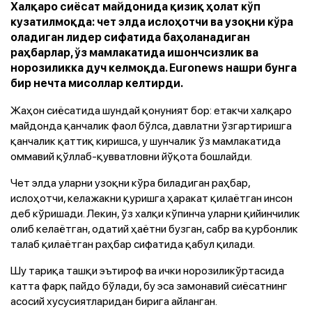
Халқаро сиёсат майдонида қизиқ ҳолат кўп
кузатилмоқда: чет элда ислоҳотчи ва узоқни кўра
оладиган лидер сифатида баҳоланадиган
раҳбарлар, ўз мамлакатида ишончсизлик ва
норозиликка дуч келмоқда. Euronews нашри бунга
бир нечта мисоллар келтирди.
Жаҳон сиёсатида шундай қонуният бор: етакчи халқаро
майдонда қанчалик фаол бўлса, давлатни ўзгартиришга
қанчалик қаттиқ киришса, у шунчалик ўз мамлакатида
оммавий қўллаб-қувватловни йўқота бошлайди.
Чет элда уларни узоқни кўра биладиган раҳбар,
ислоҳотчи, келажакни қуришга ҳаракат қилаётган инсон
деб кўришади. Лекин, ўз халқи кўпинча уларни қийинчилик
олиб келаётган, одатий ҳаётни бузган, сабр ва қурбонлик
талаб қилаётган раҳбар сифатида қабул қилади.
Шу тариқа ташқи эътироф ва ички норозиликўртасида
катта фарқ пайдо бўлади, бу эса замонавий сиёсатнинг
асосий хусусиятларидан бирига айланган.