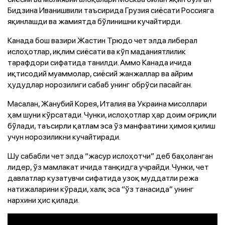
Бидзина Иванишвили таъсирида Грузия сиёсати Россияга
яқинлашди ва жамиятда бўлинишни кучайтирди.
Канада бош вазири Жастин Трюдо чет элда либерал
ислоҳотлар, иқлим сиёсати ва кўп маданиятлилик
тарафдори сифатида танилди. Аммо Канада ичида
иқтисодий муаммолар, сиёсий жанжаллар ва айрим
ҳудудлар норозилиги сабаб унинг обрўси пасайган.
Масалан, Жанубий Корея, Италия ва Украина мисоллари
ҳам шуни кўрсатади. Чунки, ислоҳотлар ҳар доим оғриқли
бўлади, таъсирли қатлам эса ўз манфаатини ҳимоя қилиш
учун норозиликни кучайтиради.
Шу сабабли чет элда “жасур ислоҳотчи” деб баҳоланган
лидер, ўз мамлакат ичида танқидга учрайди. Чунки, чет
давлатлар кузатувчи сифатида узоқ муддатли режа
натижаларини кўради, халқ эса “ўз танасида” унинг
нархини ҳис қилади.