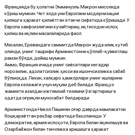
Францияда бу ҳолатни Эммануэль Макрон мисолида
кўриш мумкин. Чет элда уни Европани модернизация
қилишга ҳаракат қилаётган етакчи сифатида кўришади. У
Европа хавфсизлигини кучайтириш, иқтисодни ислоҳ
қилиш ва иқлим масалаларида фаол.
Масалан, Еревандаги саммитда Макрон жуда илиқ кутиб
олинди, унинг ташрифи Арманистонни қўллаб-қувватлаш
рамзи бўлди, дейиш мумкин.
Аммо, Франция ичида унинг сиёсатлари негадир
норозилик, адолатсизлик ҳисси ва ишончсизликка сабаб
бўлмоқда. Лекин, халқаро ҳамкорлари унинг ишларини
Европа келажаги учун муҳим деб билади. Француз
жамияти азалдан ижтимоий тизимни ўзгартиришга
одатда оғриқли муносабат билдиради.
Арманистонда Никол Пашинян оғир даврда мамлакатни
бошқараётган раҳбар сифатида баҳоланади. У
демократия, армия ислоҳоти, Европа билан яқинлашув ва
Озарбайжон билан тинчликка эришишга ҳаракат