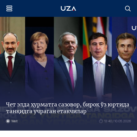
Чет элда ҳурматга сазовор, бироқ ўз юртида
танқидга учраган етакчилар
Welt
13:40 / 10.05.2026