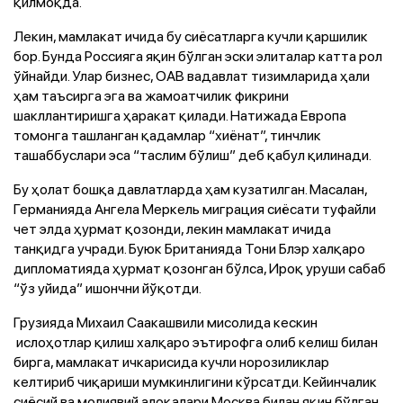
қилмоқда.
Лекин, мамлакат ичида бу сиёсатларга кучли қаршилик
бор. Бунда Россияга яқин бўлган эски элиталар катта рол
ўйнайди. Улар бизнес, ОАВ вадавлат тизимларида ҳали
ҳам таъсирга эга ва жамоатчилик фикрини
шакллантиришга ҳаракат қилади. Натижада Европа
томонга ташланган қадамлар “хиёнат”, тинчлик
ташаббуслари эса “таслим бўлиш” деб қабул қилинади.
Бу ҳолат бошқа давлатларда ҳам кузатилган. Масалан,
Германияда Ангела Меркель миграция сиёсати туфайли
чет элда ҳурмат қозонди, лекин мамлакат ичида
танқидга учради. Буюк Британияда Тони Блэр халқаро
дипломатияда ҳурмат қозонган бўлса, Ироқ уруши сабаб
“ўз уйида” ишончни йўқотди.
Грузияда Михаил Саакашвили мисолида кескин
ислоҳотлар қилиш халқаро эътирофга олиб келиш билан
бирга, мамлакат ичкарисида кучли норозиликлар
келтириб чиқариши мумкинлигини кўрсатди. Кейинчалик
сиёсий ва молиявий алоқалари Москва билан яқин бўлган