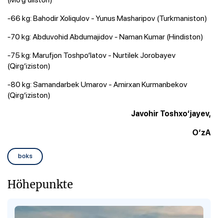
-66 kg: Bahodir Xoliqulov - Yunus Masharipov (Turkmaniston)
-70 kg: Abduvohid Abdumajidov - Naman Kumar (Hindiston)
-75 kg: Marufjon Toshpo‘latov - Nurtilek Jorobayev
(Qirg‘iziston)
-80 kg: Samandarbek Umarov - Amirxan Kurmanbekov
(Qirg‘iziston)
Javohir Toshxo‘jayev,
O‘zA
boks
Höhepunkte