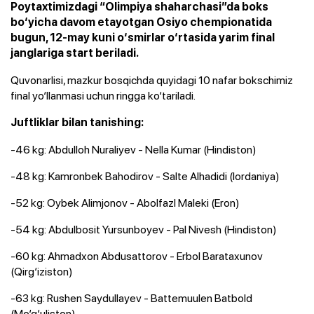
Poytaxtimizdagi “Olimpiya shaharchasi”da boks
bo‘yicha davom etayotgan Osiyo chempionatida
bugun, 12-may kuni o‘smirlar o‘rtasida yarim final
janglariga start beriladi.
Quvonarlisi, mazkur bosqichda quyidagi 10 nafar bokschimiz
final yo‘llanmasi uchun ringga ko‘tariladi.
Juftliklar bilan tanishing:
-46 kg: Abdulloh Nuraliyev - Nella Kumar (Hindiston)
-48 kg: Kamronbek Bahodirov - Salte Alhadidi (Iordaniya)
-52 kg: Oybek Alimjonov - Abolfazl Maleki (Eron)
-54 kg: Abdulbosit Yursunboyev - Pal Nivesh (Hindiston)
-60 kg: Ahmadxon Abdusattorov - Erbol Barataxunov
(Qirg‘iziston)
-63 kg: Rushen Saydullayev - Battemuulen Batbold
(Mo‘g‘uliston)