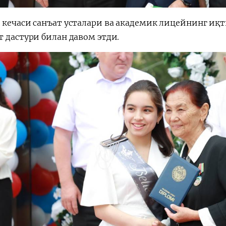
 кечаси санъат усталари ва академик лицейнинг иқ
т дастури билан давом этди.