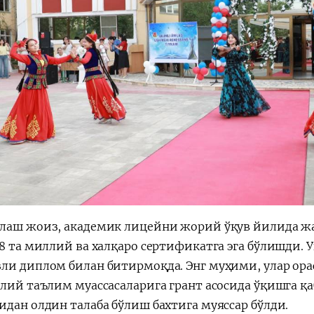
лаш жоиз, академик лицейни жорий ўқув йилида ж
38 та миллий ва халқаро сертификатга эга бўлишди.
ли диплом билан битирмоқда. Энг муҳими, улар ора
лий таълим муассасаларига грант асосида ўқишга қа
идан олдин талаба бўлиш бахтига муяссар бўлди.