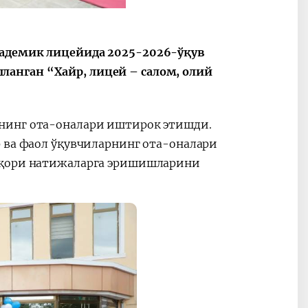
кадемик лицейида 2025-2026-ўқув
анган “Хайр, лицей – салом, олий
нинг ота-оналари иштирок этишди.
р ва фаол ўқувчиларнинг ота-оналари
 юқори натижаларга эришишларини