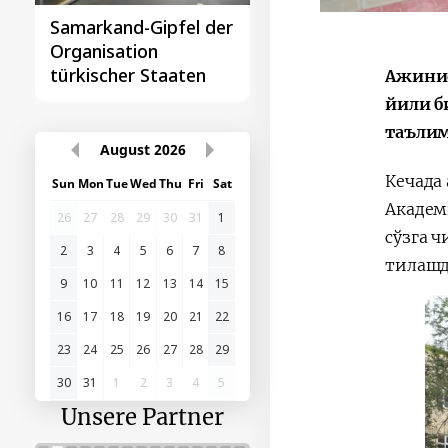
Samarkand-Gipfel der
Das erste
Organisation
Gipfeltreffen
türkischer Staaten
Zentralasien-China
Ажиниё
йили б
таълим
August
2026
Кечада
Sun
Mon
Tue
Wed
Thu
Fri
Sat
Академ
26
27
28
29
30
31
1
сўзга 
2
3
4
5
6
7
8
тилаш
9
10
11
12
13
14
15
16
17
18
19
20
21
22
23
24
25
26
27
28
29
30
31
1
2
3
4
5
Unsere Partner