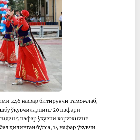
ами 246 нафар битирувчи тамомлаб,
 Ушбу ўқувчиларнинг 20 нафари
сидан 5 нафар ўқувчи хорижнинг
бул қилинган бўлса, 14 нафар ўқувчи