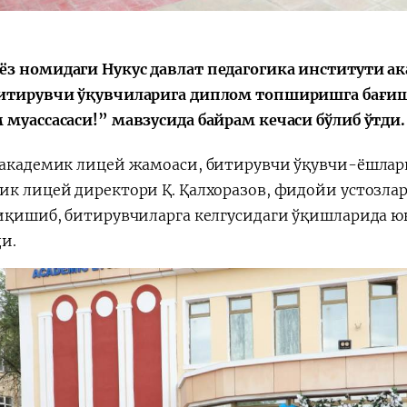
з номидаги Нукус давлат педагогика институти а
итирувчи ўқувчиларига диплом топширишга бағишл
 муассасаси!” мавзусида байрам кечаси бўлиб ўтди.
 академик лицей жамоаси, битирувчи ўқувчи-ёшлар
ик лицей директори Қ. Қалхоразов, фидойи устозла
чиқишиб, битирувчиларга келгусидаги ўқишларида
ди.