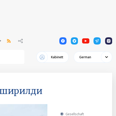
1
1
1
1
1
Kabinett
German
пширилди
Gesellschaft