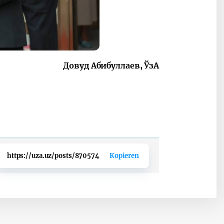
Довуд Абибуллаев,
ЎзА
https://uza.uz/posts/870574
Kopieren