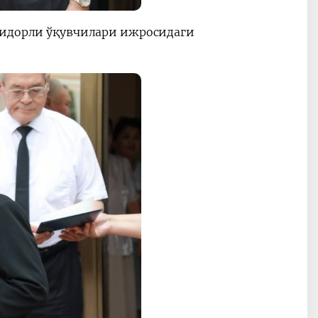
тидорли ўқувчилари ижросидаги