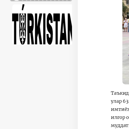
Таъкид
улар 6
имтиёз
илғор о
муддат