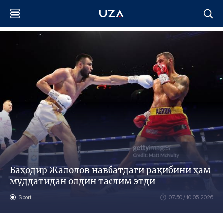
Баҳодир Жалолов навбатдаги рақибини ҳам
муддатидан олдин таслим этди
Sport
07:50 / 10.05.2026