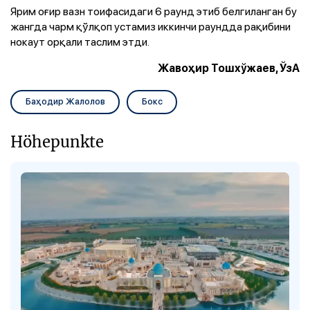
Ярим оғир вазн тоифасидаги 6 раунд этиб белгиланган бу
жангда чарм қўлқоп устамиз иккинчи раундда рақибини
нокаут орқали таслим этди.
Жавоҳир Тошхўжаев, ЎзА
Баҳодир Жалолов
Бокс
Höhepunkte