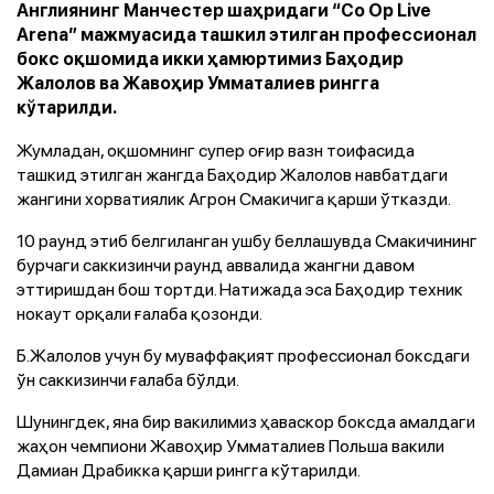
Англиянинг Манчестер шаҳридаги “Co Op Live
Arena” мажмуасида ташкил этилган профессионал
бокс оқшомида икки ҳамюртимиз Баҳодир
Жалолов ва Жавоҳир Умматалиев рингга
кўтарилди.
Жумладан, оқшомнинг супер оғир вазн тоифасида
ташкид этилган жангда Баҳодир Жалолов навбатдаги
жангини хорватиялик Агрон Смакичига қарши ўтказди.
10 раунд этиб белгиланган ушбу беллашувда Смакичининг
бурчаги саккизинчи раунд аввалида жангни давом
эттиришдан бош тортди. Натижада эса Баҳодир техник
нокаут орқали ғалаба қозонди.
Б.Жалолов учун бу муваффақият профессионал боксдаги
ўн саккизинчи ғалаба бўлди.
Шунингдек, яна бир вакилимиз ҳаваскор боксда амалдаги
жаҳон чемпиони Жавоҳир Умматалиев Польша вакили
Дамиан Драбикка қарши рингга кўтарилди.